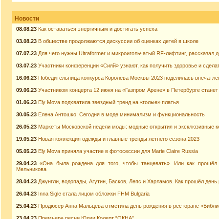
Новости
08.08.23
Как оставаться энергичным и достигать успеха
03.08.23
В обществе продолжаются дискуссии об оценках детей в школе
07.07.23
Для чего нужны Ultraformer и микроигольчатый RF-лифтинг, рассказал 
03.07.23
Участники конференции «Сияй» узнают, как получить здоровье и сдела
16.06.23
Победительница конкурса Королева Москвы 2023 поделилась впечатл
09.06.23
Участником концерта 12 июня на «Газпром Арене» в Петербурге стане
01.06.23
Ely Mova подхватила звездный тренд на «голые» платья
30.05.23
Елена Антошко: Сегодня в моде минимализм и функциональность
26.05.23
Маркеты Московской недели моды: модные открытия и эксклюзивные к
19.05.23
Новая коллекция одежды и главные тренды летнего сезона 2023
05.05.23
Ely Mova приняла участие в фотосессии для Marie Claire Russia
29.04.23
«Она была рождена для того, чтобы танцевать». Или как прошёл
Мельникова
28.04.23
Джунгли, водопады, Агутин, Басков, Лепс и Харламов. Как прошёл ден
26.04.23
Inna Sigle стала лицом обложки FHM Bulgaria
25.04.23
Продюсер Анна Мальцева отметила день рождения в ресторане «Библи
23.04.23
Премьера песни Юлии Колерт “ОКНА”