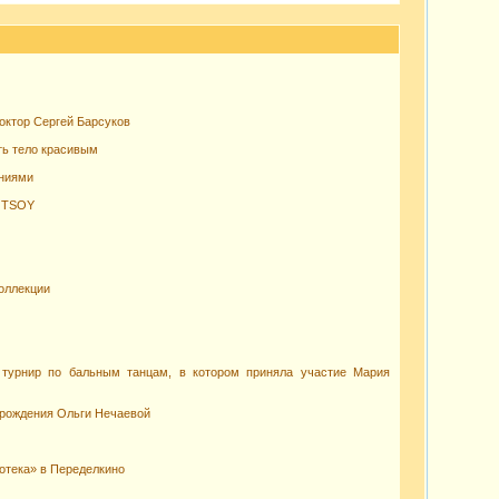
доктор Сергей Барсуков
ть тело красивым
ениями
т TSOY
оллекции
 турнир по бальным танцам, в котором приняла участие Мария
ь рождения Ольги Нечаевой
отека» в Переделкино