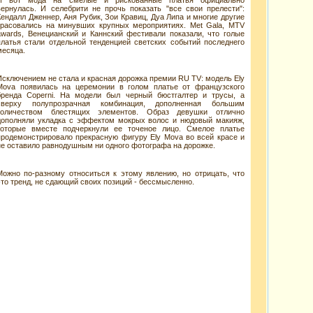
И вот мода на смелые и рискованные платья официально
вернулась. И селебрити не прочь показать "все свои прелести":
Кендалл Дженнер, Аня Рубик, Зои Кравиц, Дуа Липа и многие другие
красовались на минувших крупных мероприятиях. Met Gala, MTV
awards, Венецианский и Каннский фестивали показали, что голые
платья стали отдельной тенденцией светских событий последнего
месяца.
Исключением не стала и красная дорожка премии RU TV: модель Ely
Mova появилась на церемонии в голом платье от французского
бренда Coperni. На модели был черный бюстгалтер и трусы, а
сверху полупрозрачная комбинация, дополненная большим
количеством блестящих элементов. Образ девушки отлично
дополняли укладка с эффектом мокрых волос и нюдовый макияж,
которые вместе подчеркнули ее точеное лицо. Смелое платье
продемонстрировало прекрасную фигуру Ely Mova во всей красе и
не оставило равнодушным ни одного фотографа на дорожке.
Можно по-разному относиться к этому явлению, но отрицать, что
это тренд, не сдающий своих позиций - бессмысленно.