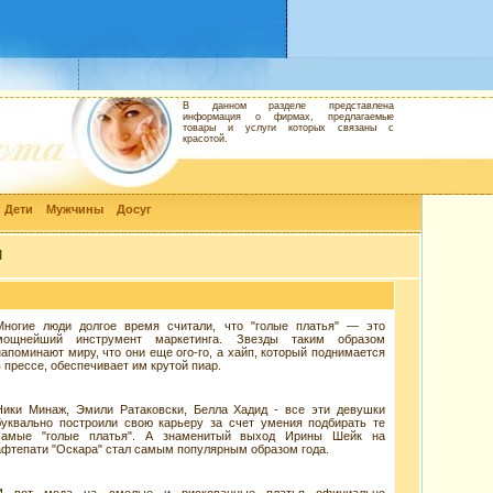
В данном разделе представлена
информация о фирмах, предлагаемые
товары и услуги которых связаны с
красотой.
Дети
Мужчины
Досуг
и
Многие люди долгое время считали, что "голые платья" — это
мощнейший инструмент маркетинга. Звезды таким образом
напоминают миру, что они еще ого-го, а хайп, который поднимается
в прессе, обеспечивает им крутой пиар.
Ники Минаж, Эмили Ратаковски, Белла Хадид - все эти девушки
буквально построили свою карьеру за счет умения подбирать те
самые "голые платья". А знаменитый выход Ирины Шейк на
афтепати "Оскара" стал самым популярным образом года.