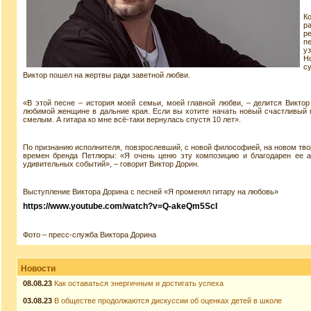
К
р
р
п
у
Н
с
Виктор пошел на жертвы ради заветной любви.
«В этой песне – история моей семьи, моей главной любви, – делится Виктор 
любимой женщине в дальние края. Если вы хотите начать новый счастливый п
смелым. А гитара ко мне всё-таки вернулась спустя 10 лет».
По признанию исполнителя, повзрослевший, с новой философией, на новом тво
времен бренда Петлюры: «Я очень ценю эту композицию и благодарен ее а
удивительных событий», – говорит Виктор Дорин.
Выступление Виктора Дорина с песней «Я променял гитару на любовь»
https://www.youtube.com/watch?v=Q-akeQm5ScI
Фото – пресс-служба Виктора Дорина
Новости
08.08.23
Как оставаться энергичным и достигать успеха
03.08.23
В обществе продолжаются дискуссии об оценках детей в школе