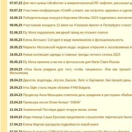
07.07.23
Для чего нужны Ultraformer и микроигольчатый RF-лифтинг, рассказал 
03.07.23
Участники конференции «Сияй» узнают, как получить здоровье и сдела
16.06.23
Победительница конкурса Королева Москвы 2023 поделилась впечатл
09.06.23
Участником концерта 12 июня на «Газпром Арене» в Петербурге стане
01.06.23
Ely Mova подхватила звездный тренд на «голые» платья
30.05.23
Елена Антошко: Сегодня в моде минимализм и функциональность
26.05.23
Маркеты Московской недели моды: модные открытия и эксклюзивные к
19.05.23
Новая коллекция одежды и главные тренды летнего сезона 2023
05.05.23
Ely Mova приняла участие в фотосессии для Marie Claire Russia
29.04.23
«Она была рождена для того, чтобы танцевать». Или как прошёл
Мельникова
28.04.23
Джунгли, водопады, Агутин, Басков, Лепс и Харламов. Как прошёл ден
26.04.23
Inna Sigle стала лицом обложки FHM Bulgaria
25.04.23
Продюсер Анна Мальцева отметила день рождения в ресторане «Библи
23.04.23
Премьера песни Юлии Колерт “ОКНА”
21.04.23
Знаменитый Петлюра дарит вторую жизнь хитам
18.04.23
Инди-певица Саша Ерохова предложила слушателям лирическую балл
17.04.23
Елена Марчан раскрыла подробности новой книги
07.04.23
Модный журнал L’Officiel Arabia вышел с моделью Ely Mova на обложке