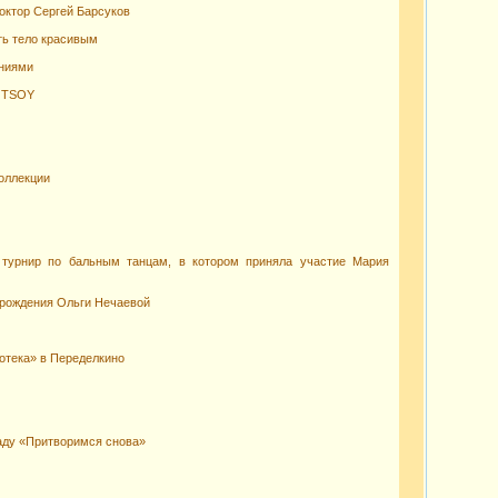
доктор Сергей Барсуков
ть тело красивым
ениями
т TSOY
оллекции
 турнир по бальным танцам, в котором приняла участие Мария
ь рождения Ольги Нечаевой
отека» в Переделкино
аду «Притворимся снова»