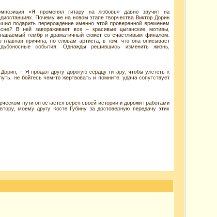
омпозиция «Я променял гитару на любовь» давно звучит на
адиостанциях. Почему же на новом этапе творчества Виктор Дорин
ешил подарить перерождение именно этой проверенной временем
есне? В ней завораживает все – красивые цыганские мотивы,
знаваемый тембр и драматичный сюжет со счастливым финалом.
о главная причина, по словам артиста, в том, что она описывает
удьбоносные события. Однажды решившись изменить жизнь,
Дорин, – Я продал другу дорогую сердцу гитару, чтобы улететь к
уть, не бойтесь чем-то жертвовать и помните: удача сопутствует
рческом пути он остается верен своей истории и дорожит работами
втору, моему другу Косте Губину за достоверную передачу этих