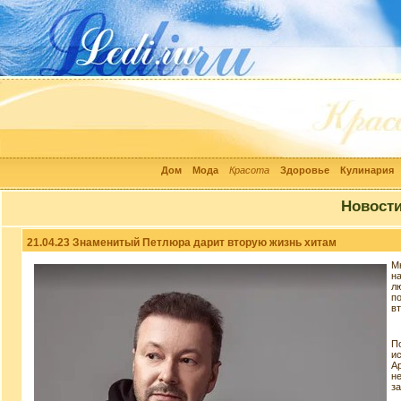
Дом
Мода
Красота
Здоровье
Кулинария
Новост
21.04.23 Знаменитый Петлюра дарит вторую жизнь хитам
М
н
л
п
в
П
и
А
н
з