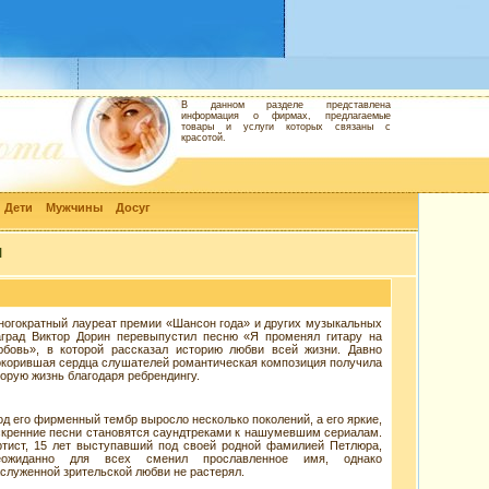
В данном разделе представлена
информация о фирмах, предлагаемые
товары и услуги которых связаны с
красотой.
Дети
Мужчины
Досуг
и
ногократный лауреат премии «Шансон года» и других музыкальных
аград Виктор Дорин перевыпустил песню «Я променял гитару на
юбовь», в которой рассказал историю любви всей жизни. Давно
окорившая сердца слушателей романтическая композиция получила
торую жизнь благодаря ребрендингу.
од его фирменный тембр выросло несколько поколений, а его яркие,
скренние песни становятся саундтреками к нашумевшим сериалам.
ртист, 15 лет выступавший под своей родной фамилией Петлюра,
еожиданно для всех сменил прославленное имя, однако
аслуженной зрительской любви не растерял.