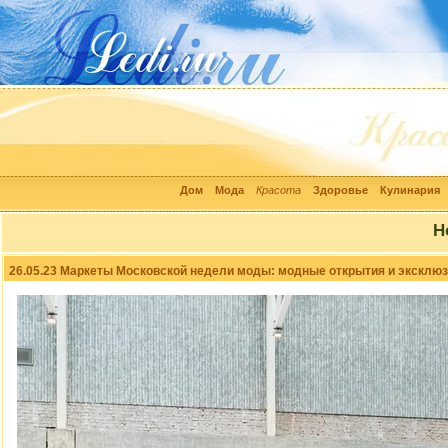
Дом
Мода
Красота
Здоровье
Кулинария
Н
26.05.23 Маркеты Московской недели моды: модные открытия и эксклю