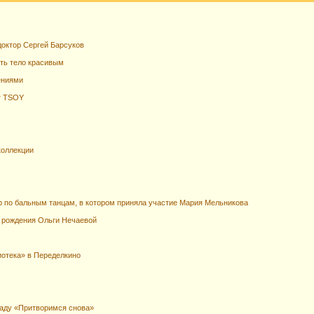
доктор Сергей Барсуков
ать тело красивым
ениями
т TSOY
коллекции
ир по бальным танцам, в котором приняла участие Мария Мельникова
ь рождения Ольги Нечаевой
отека» в Переделкино
аду «Притворимся снова»