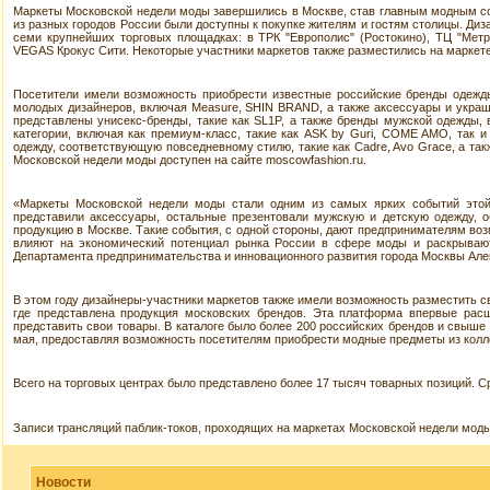
Маркеты Московской недели моды завершились в Москве, став главным модным соб
из разных городов России были доступны к покупке жителям и гостям столицы. Диз
семи крупнейших торговых площадках: в ТРК "Европолис" (Ростокино), ТЦ "Метр
VEGAS Крокус Сити. Некоторые участники маркетов также разместились на маркете
Посетители имели возможность приобрести известные российские бренды одеж
молодых дизайнеров, включая Measure, SHIN BRAND, а также аксессуары и украше
представлены унисекс-бренды, такие как SL1P, а также бренды мужской одежд
категории, включая как премиум-класс, такие как ASK by Guri, COME AMO, так и
одежду, соответствующую повседневному стилю, такие как Cadre, Avo Grace, а та
Московской недели моды доступен на сайте moscowfashion.ru.
«Маркеты Московской недели моды стали одним из самых ярких событий этой
представили аксессуары, остальные презентовали мужскую и детскую одежду, о
продукцию в Москве. Такие события, с одной стороны, дают предпринимателям воз
влияют на экономический потенциал рынка России в сфере моды и раскрывают
Департамента предпринимательства и инновационного развития города Москвы Але
В этом году дизайнеры-участники маркетов также имели возможность разместить 
где представлена продукция московских брендов. Эта платформа впервые рас
представить свои товары. В каталоге было более 200 российских брендов и свыше 
мая, предоставляя возможность посетителям приобрести модные предметы из колл
Всего на торговых центрах было представлено более 17 тысяч товарных позиций. С
Записи трансляций паблик-токов, проходящих на маркетах Московской недели мод
Новости