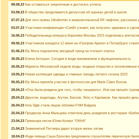
08.08.23
Как оставаться энергичным и достигать успеха
03.08.23
В обществе продолжаются дискуссии об оценках детей в школе
07.07.23
Для чего нужны Ultraformer и микроигольчатый RF-лифтинг, рассказал 
03.07.23
Участники конференции «Сияй» узнают, как получить здоровье и сдел
16.06.23
Победительница конкурса Королева Москвы 2023 поделилась впечатл
09.06.23
Участником концерта 12 июня на «Газпром Арене» в Петербурге стане
01.06.23
Ely Mova подхватила звездный тренд на «голые» платья
30.05.23
Елена Антошко: Сегодня в моде минимализм и функциональность
26.05.23
Маркеты Московской недели моды: модные открытия и эксклюзивные 
19.05.23
Новая коллекция одежды и главные тренды летнего сезона 2023
05.05.23
Ely Mova приняла участие в фотосессии для Marie Claire Russia
29.04.23
«Она была рождена для того, чтобы танцевать». Или как прошёл турн
28.04.23
Джунгли, водопады, Агутин, Басков, Лепс и Харламов. Как прошёл ден
26.04.23
Inna Sigle стала лицом обложки FHM Bulgaria
25.04.23
Продюсер Анна Мальцева отметила день рождения в ресторане «Библи
23.04.23
Премьера песни Юлии Колерт “ОКНА”
21.04.23
Знаменитый Петлюра дарит вторую жизнь хитам
18.04.23
Инди-певица Саша Ерохова предложила слушателям лирическую балл