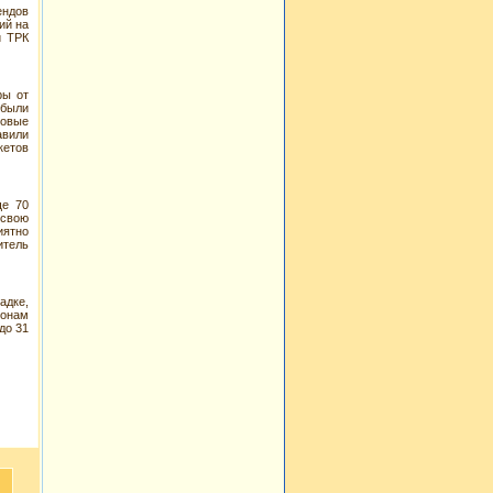
ендов
ий на
и ТРК
ры от
 были
новые
авили
кетов
ще 70
 свою
иятно
итель
адке,
ионам
до 31