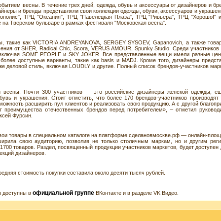
ытием весны. В течение трех дней, одежда, обувь и аксессуары от дизайнеров и бр
айнеры и бренды представляли свои коллекции одежды, обуви, аксессуаров и украшен
ополис", ТРЦ "Океания", ТРЦ "Павелецкая Плаза", ТРЦ "Ривьера", ТРЦ "Хорошо!" 
 на Тверском бульваре в рамках фестиваля "Московская весна".
ды, такие как VICTORIA ANDREYANOVA, SERGEY SYSOEV, Gapanovich, а также това
ния от SHER, Radical Chic, Scora, VERUS AMOUR, Spunky Studio. Среди участников
ы, включая SOME PEOPLE и SKY JOKER. Все представленные вещи имели разные це
 более доступные варианты, такие как basis и MADJ. Кроме того, дизайнеры предст
кже деловой стиль, включая LOUDLY и другие. Полный список брендов-участников мар
 весны. Почти 300 участников — это российские дизайнеры женской одежды, е
бувь и украшения. Стоит отметить, что более 170 брендов-участников производят
можность расширить пул клиентов и реализовать свою продукцию. А с другой благопр
 преимущества отечественных брендов перед потребителем», – отметил руковод
ксей Фурсин.
свои товары в специальном каталоге на платформе сделановмоскве.рф — онлайн-площ
ширила свою аудиторию, позволив не только столичным маркам, но и другим рег
1700 товаров. Раздел, посвященный продукции участников маркетов, будет доступен 
екций дизайнеров.
редняя стоимость покупки составила около десяти тысяч рублей.
официальной группе
ы доступны в
ВКонтакте и в разделе VK Видео.