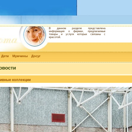
В данном разделе представлена
информация о фирмах, предлагаемые
товары и услуги которых связаны с
красотой.
Дети
Мужчины
Досуг
овости
зивные коллекции