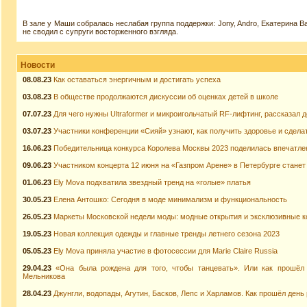
В зале у Маши собралась неслабая группа поддержки: Jony, Andro, Екатерина В
не сводил с супруги восторженного взгляда.
Новости
08.08.23
Как оставаться энергичным и достигать успеха
03.08.23
В обществе продолжаются дискуссии об оценках детей в школе
07.07.23
Для чего нужны Ultraformer и микроигольчатый RF-лифтинг, рассказал 
03.07.23
Участники конференции «Сияй» узнают, как получить здоровье и сдела
16.06.23
Победительница конкурса Королева Москвы 2023 поделилась впечатл
09.06.23
Участником концерта 12 июня на «Газпром Арене» в Петербурге стане
01.06.23
Ely Mova подхватила звездный тренд на «голые» платья
30.05.23
Елена Антошко: Сегодня в моде минимализм и функциональность
26.05.23
Маркеты Московской недели моды: модные открытия и эксклюзивные к
19.05.23
Новая коллекция одежды и главные тренды летнего сезона 2023
05.05.23
Ely Mova приняла участие в фотосессии для Marie Claire Russia
29.04.23
«Она была рождена для того, чтобы танцевать». Или как прошёл
Мельникова
28.04.23
Джунгли, водопады, Агутин, Басков, Лепс и Харламов. Как прошёл ден