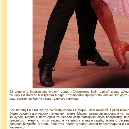
23 апреля в Москве состоялся турнир «Champion’s Ball», самый масштабный
танцоры-любители выступают в паре с танцорами-профессионалами, что даёт 
мастерство, выйдя на паркет данного турнира.
Все взгляды в этот вечер были прикованы к Марии Мельниковой. Яркая брюн
будто рождена для жарких латинских танцев. Мария продемонстрировала на ту
конкурса. Мария с партнёром танцевали латиноамериканскую программу, вк
красивого ча-ча-ча, потом перешла на зажигательную самбу, затем страстн
драйвовый джайв. В своих соцсетях после турнира Мария поблагодарила и та
Казаченко.