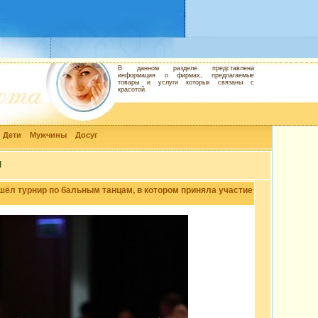
В данном разделе представлена
информация о фирмах, предлагаемые
товары и услуги которых связаны с
красотой.
Дети
Мужчины
Досуг
и
ошёл турнир по бальным танцам, в котором приняла участие