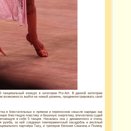
 танцевальный конкурс в категории Pro-Am. В данной категории
им возможность выйти на новый уровень, продемонстрировать своё
етка в блистательных в прямом и переносном смысле нарядах как
рнире блестящую пластику и бешеную энергетику, впечатлила судей
лючающую в себя 5 танцев. Началась она с динамичного и очень
ая румба, за ней следовал темпераментный пасадобль и весёлый
нцевального партнёра Таху, и тренеров Евгения Смагина и Полину