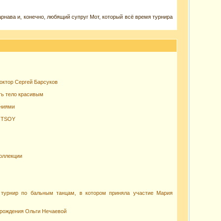
арнава и, конечно, любящий супруг Мот, который всё время турнира
доктор Сергей Барсуков
ть тело красивым
ениями
т TSOY
оллекции
 турнир по бальным танцам, в котором приняла участие Мария
ь рождения Ольги Нечаевой