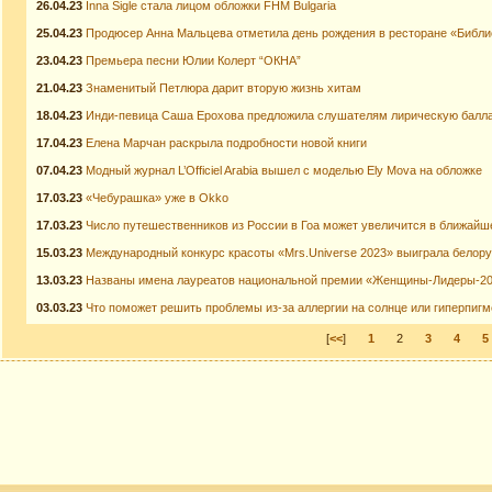
26.04.23
Inna Sigle стала лицом обложки FHM Bulgaria
25.04.23
Продюсер Анна Мальцева отметила день рождения в ресторане «Библи
23.04.23
Премьера песни Юлии Колерт “ОКНА”
21.04.23
Знаменитый Петлюра дарит вторую жизнь хитам
18.04.23
Инди-певица Саша Ерохова предложила слушателям лирическую балл
17.04.23
Елена Марчан раскрыла подробности новой книги
07.04.23
Модный журнал L’Officiel Arabia вышел с моделью Ely Mova на обложке
17.03.23
«Чебурашка» уже в Okko
17.03.23
Число путешественников из России в Гоа может увеличится в ближайш
15.03.23
Международный конкурс красоты «Mrs.Universe 2023» выиграла белор
13.03.23
Названы имена лауреатов национальной премии «Женщины-Лидеры-2
03.03.23
Что поможет решить проблемы из-за аллергии на солнце или гиперпигм
[
<<
]
1
2
3
4
5