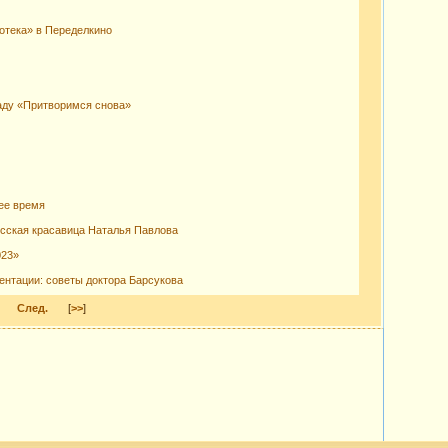
отека» в Переделкино
аду «Притворимся снова»
ее время
усская красавица Наталья Павлова
023»
ентации: советы доктора Барсукова
След.
[
>>
]