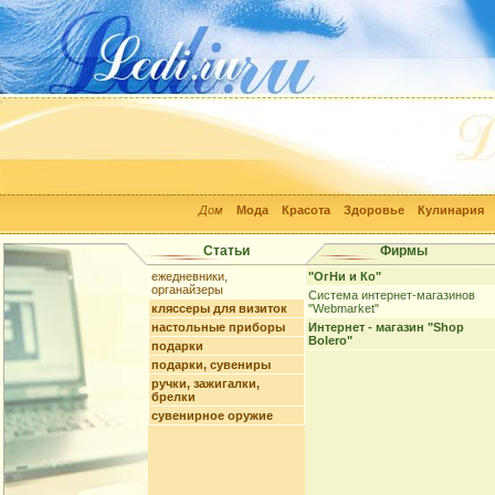
Дом
Мода
Красота
Здоровье
Кулинария
Статьи
Фирмы
ежедневники,
"ОгНи и Ко"
органайзеры
Система интернет-магазинов
кляссеры для визиток
"Webmarket"
настольные приборы
Интернет - магазин "Shop
Bolero"
подарки
подарки, сувениры
ручки, зажигалки,
брелки
сувенирное оружие