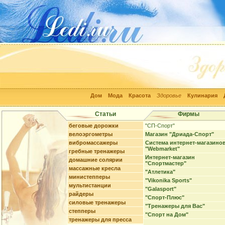
Дом
Мода
Красота
Здоровье
Кулинария
Статьи
Фирмы
беговые дорожки
"СП-Спорт"
велоэргометры
Магазин "Дриада-Спорт"
вибромассажеры
Система интернет-магазино
"Webmarket"
гребные тренажеры
Интернет-магазин
домашние солярии
"Спортмастер"
массажные кресла
"Атлетика"
министепперы
"Vikonika Sports"
мультистанции
"Galasport"
райдеры
"Спорт-Плюс"
силовые тренажеры
"Тренажеры для Вас"
степперы
"Спорт на Дом"
тренажеры для пресса