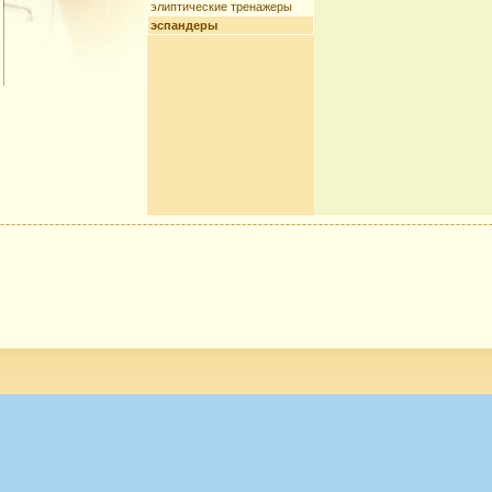
элиптические тренажеры
эспандеры