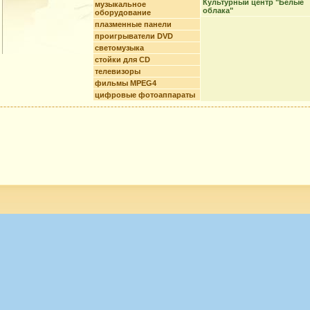
Культурный центр "Белые
музыкальное
облака"
оборудование
плазменные панели
проигрыватели DVD
светомузыка
стойки для CD
телевизоры
фильмы MPEG4
цифровые фотоаппараты