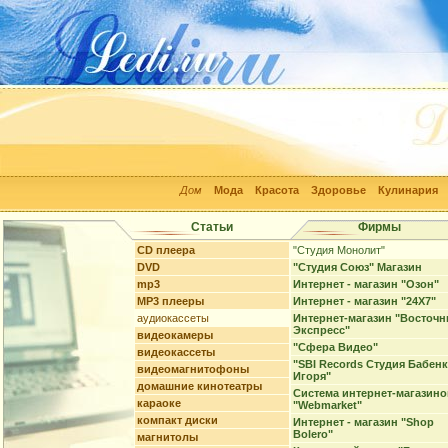
Дом
Мода
Красота
Здоровье
Кулинария
Статьи
Фирмы
CD плеера
"Студия Монолит"
DVD
"Студия Союз" Магазин
mp3
Интернет - магазин "Озон"
MP3 плееры
Интернет - магазин "24Х7"
аудиокассеты
Интернет-магазин "Восточ
Экспресс"
видеокамеры
"Сфера Видео"
видеокассеты
"SBI Records Студия Бабен
видеомагнитофоны
Игоря"
домашние кинотеатры
Система интернет-магазино
караоке
"Webmarket"
компакт диски
Интернет - магазин "Shop
Bolero"
магнитолы