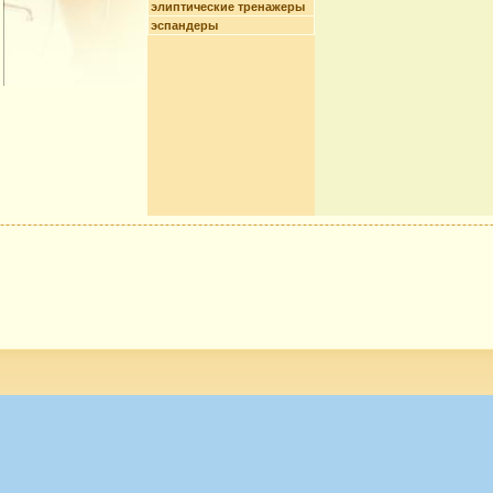
элиптические тренажеры
эспандеры