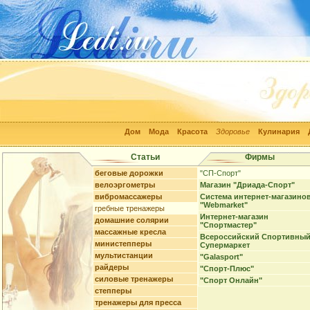
Дом
Мода
Красота
Здоровье
Кулинария
Статьи
Фирмы
беговые дорожки
"СП-Спорт"
велоэргометры
Магазин "Дриада-Спорт"
вибромассажеры
Система интернет-магазино
"Webmarket"
гребные тренажеры
Интернет-магазин
домашние солярии
"Спортмастер"
массажные кресла
Всероссийский Спортивны
министепперы
Супермаркет
мультистанции
"Galasport"
райдеры
"Спорт-Плюс"
силовые тренажеры
"Спорт Онлайн"
степперы
тренажеры для пресса