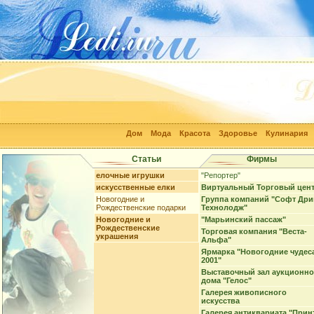
Дом
Мода
Красота
Здоровье
Кулинария
Статьи
Фирмы
елочные игрушки
"Репортер"
искусственные елки
Виртуальный Торговый цен
Новогодние и
Группа компаний "Софт Дри
Рождественские подарки
Технолодж"
Новогодние и
"Марьинский пассаж"
Рождественские
Торговая компания "Веста-
украшения
Альфа"
Ярмарка "Новогодние чудес
2001"
Выставочный зал аукционно
дома "Гелос"
Галерея живописного
искусства
Галерея антиквариата "Прин