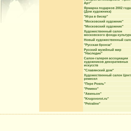
Арт"
Ярмарка подарков 2002 года
(Дом художника)
"Игра в бисер"
"Московский художник"
"Московский художник"
Художественный салон
московского фонда культур
Новый художественный сал
"Русская бронза"
Русский музейный мир
"Наследие"
Салон-галерея ассоциации
художников декоративных
искусств
"Славянский дом"
Художественный салон Цент
ремесел
"Пере Рояль"
"Ремеко"
"Авиньон"
"Krugovorot.ru"
"Petraline"