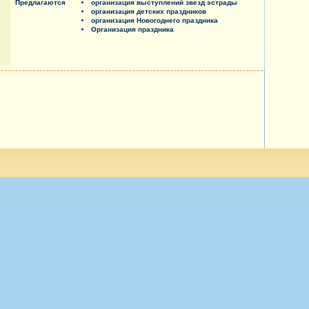
Предлагаются
организация выступлений звезд эстрады
организация детских праздников
организация Новогоднего праздника
Организация праздника