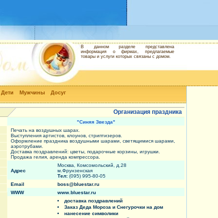
В данном разделе представлена
информация о фирмах, предлагаемые
товары и услуги которых связаны с домом.
Дети
Мужчины
Досуг
Организация праздника
"Синяя Звезда"
Печать на воздушных шарах.
Выступления артистов, клоунов, стриптизеров.
Оформление праздника воздушными шарами, светящимися шарами,
аэротрубами.
Доставка поздравлений: цветы, подарочные корзины, игрушки.
Продажа гелия, аренда компрессора.
Москва, Комсомольский, д.28
Адрес
м.Фрунзенская
Тел:
(095) 995-80-05
Email
boss@bluestar.ru
WWW
www.bluestar.ru
доставка поздравлений
Заказ Деда Мороза и Снегурочки на дом
нанесение символики