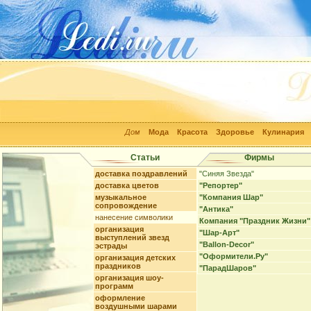
Дом
Мода
Красота
Здоровье
Кулинария
Статьи
Фирмы
доставка поздравлений
"Синяя Звезда"
доставка цветов
"Репортер"
музыкальное
"Компания Шар"
сопровождение
"Антика"
нанесение символики
Компания "Праздник Жизни"
организация
"Шар-Арт"
выступлений звезд
"Ballon-Decor"
эстрады
"Оформители.Ру"
организация детских
праздников
"ПарадШаров"
организация шоу-
программ
оформление
воздушными шарами