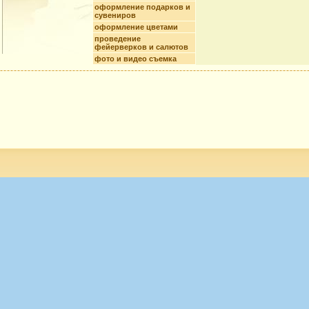
оформление подарков и
сувениров
оформление цветами
проведение
фейерверков и салютов
фото и видео съемка