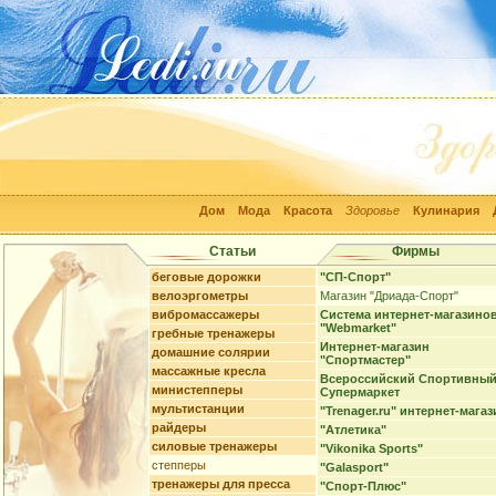
Дом
Мода
Красота
Здоровье
Кулинария
Статьи
Фирмы
беговые дорожки
"СП-Спорт"
велоэргометры
Магазин "Дриада-Спорт"
вибромассажеры
Система интернет-магазино
"Webmarket"
гребные тренажеры
Интернет-магазин
домашние солярии
"Спортмастер"
массажные кресла
Всероссийский Спортивны
министепперы
Супермаркет
мультистанции
"Trenager.ru" интернет-магаз
райдеры
"Атлетика"
силовые тренажеры
"Vikonika Sports"
степперы
"Galasport"
тренажеры для пресса
"Спорт-Плюс"