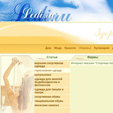
Дом
Мода
Красота
Здоровье
Кулинария
Статьи
Фирмы
верхняя спортивная
Интернет-магазин "Спортмастер
одежда
горнолыжная одежда
купальники
одежда для занятий
бодибилдингом и
фитнессом
одежда для танцев и
театра
спортивная обувь
танцевальная обувь
японские кимоно