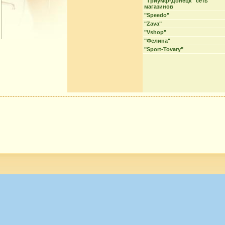
"Триумф-Донецк" сеть
магазинов
"Speedo"
"Zava"
"Vshop"
"Фелина"
"Sport-Tovary"