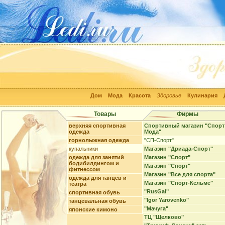
Дом
Мода
Красота
Здоровье
Кулинария
Товары
Фирмы
верхняя спортивная
Спортивный магазин "Спорт
одежда
Мода"
горнолыжная одежда
"СП-Спорт"
купальники
Магазин "Дриада-Спорт"
одежда для занятий
Магазин "Спорт"
бодибилдингом и
Магазин "Спорт"
фитнессом
Магазин "Все для спорта"
одежда для танцев и
Магазин "Спорт-Кельме"
театра
"RusGal"
спортивная обувь
"Igor Yarovenko"
танцевальная обувь
"Мачуга"
японские кимоно
ТЦ "Щелково"