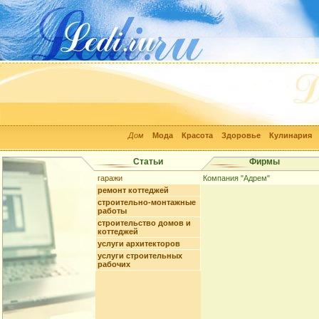
Дом
Мода
Красота
Здоровье
Кулинария
Статьи
Фирмы
гаражи
Компания "Адрем"
ремонт коттеджей
строительно-монтажные
работы
строительство домов и
коттеджей
услуги архитекторов
услуги строительных
рабочих