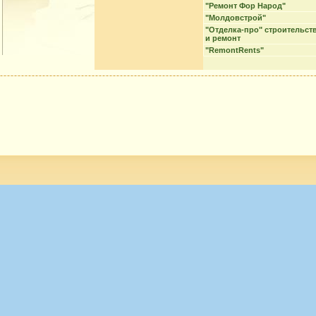
"Ремонт Фор Народ"
"Молдовстрой"
"Отделка-про" строительст
и ремонт
"RemontRents"