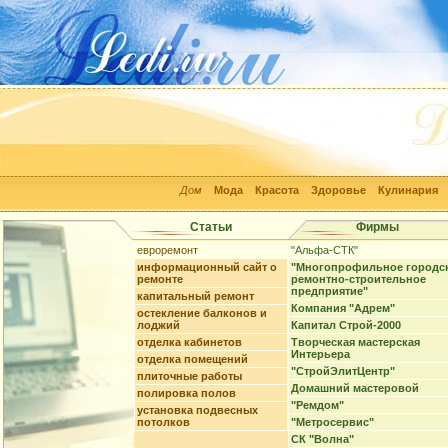
Дом
Мода
Красота
Здоровье
Кулинария
Статьи
Фирмы
евроремонт
"Альфа-СТК"
информационный сайт о
"Многопрофильное городс
ремонте
ремонтно-строительное
предприятие"
капитальный ремонт
Компания "Адрем"
остекление балконов и
лоджий
Капитал Строй-2000
отделка кабинетов
Творческая мастерская
Интерьера
отделка помещений
"СтройЭлитЦентр"
плиточные работы
Домашний мастеровой
полировка полов
"Ремдом"
установка подвесных
потолков
"Метросервис"
СК "Волна"