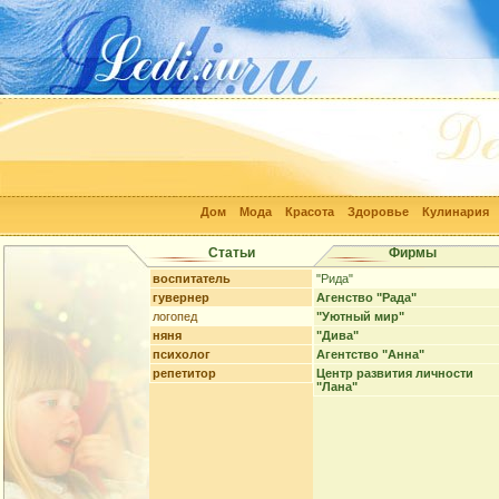
Дом
Мода
Красота
Здоровье
Кулинария
Статьи
Фирмы
воспитатель
"Рида"
гувернер
Агенство "Рада"
логопед
"Уютный мир"
няня
"Дива"
психолог
Агентство "Анна"
репетитор
Центр развития личности
"Лана"