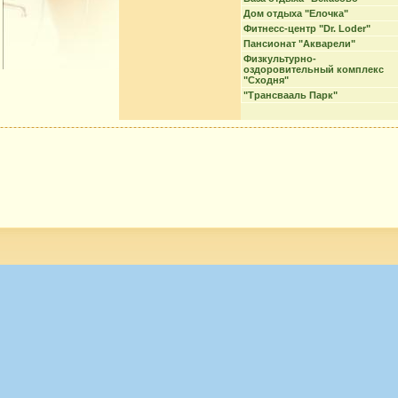
Дом отдыха "Елочка"
Фитнесс-центр "Dr. Loder"
Пансионат "Акварели"
Физкультурно-
оздоровительный комплекс
"Сходня"
"Трансвааль Парк"