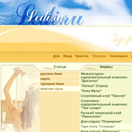
Дом
Мода
Красота
Здоровье
Кулинария
Статьи
Фирмы
русские бани
Физкультурно-
оздоровительный комплекс
сауна
"Диктатор"
турецкие бани
"Латика" (Сауна)
финская сауна
"Аква Фрэш"
Спортивный клуб "Пресня"
Спортивно -
оздоровительный комплекс
"Три гусара"
Русский теннисный клуб
"Лианозово"
Дом отдыха "Планерное"
Парк-отель "Огниково"
База отдыха "Бекасово"