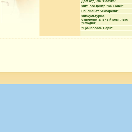
Дом отдыха "Елочка"
Фитнесс-центр "Dr. Loder"
Пансионат "Акварели"
Физкультурно-
оздоровительный комплекс
"Сходня"
"Трансвааль Парк"