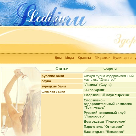
Дом
Мода
Красота
Здоровье
Кулинария
Статьи
Фирмы
русские бани
Физкультурно-оздоровительный
комплекс "Диктатор"
сауна
"Латика" (Сауна)
турецкие бани
"Аква Фрэш"
финская сауна
Спортивный клуб "Пресня"
Спортивно -
оздоровительный комплекс
"Три гусара"
Русский теннисный клуб
"Лианозово"
Дом отдыха "Планерное"
Парк-отель "Огниково"
База отдыха "Бекасово"