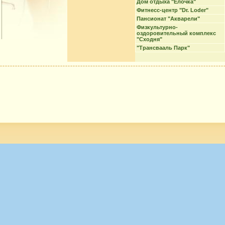
Дом отдыха "Елочка"
Фитнесс-центр "Dr. Loder"
Пансионат "Акварели"
Физкультурно-
оздоровительный комплекс
"Сходня"
"Трансвааль Парк"