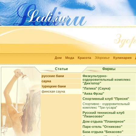
Дом
Мода
Красота
Здоровье
Кулинария
Статьи
Фирмы
русские бани
Физкультурно-
оздоровительный комплекс
сауна
"Диктатор"
турецкие бани
"Латика" (Сауна)
финская сауна
"Аква Фрэш"
Спортивный клуб "Пресня"
Спортивно - оздоровительный
комплекс "Три гусара"
Русский теннисный клуб
"Лианозово"
Дом отдыха "Планерное"
Парк-отель "Огниково"
База отдыха "Бекасово"