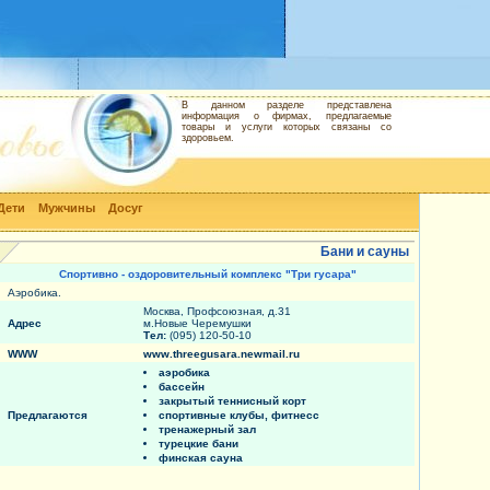
В данном разделе представлена
информация о фирмах, предлагаемые
товары и услуги которых связаны со
здоровьем.
Дети
Мужчины
Досуг
Бани и сауны
Спортивно - оздоровительный комплекс "Три гусара"
Аэробика.
Москва, Профсоюзная, д.31
Адрес
м.Новые Черемушки
Тел:
(095) 120-50-10
WWW
www.threegusara.newmail.ru
аэробика
бассейн
закрытый теннисный корт
Предлагаются
спортивные клубы, фитнесс
тренажерный зал
турецкие бани
финская сауна