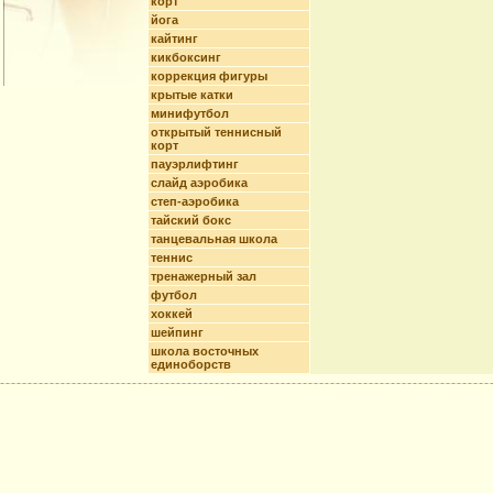
корт
йога
кайтинг
кикбоксинг
коррекция фигуры
крытые катки
минифутбол
открытый теннисный
корт
пауэрлифтинг
слайд аэробика
степ-аэробика
тайский бокс
танцевальная школа
теннис
тренажерный зал
футбол
хоккей
шейпинг
школа восточных
единоборств