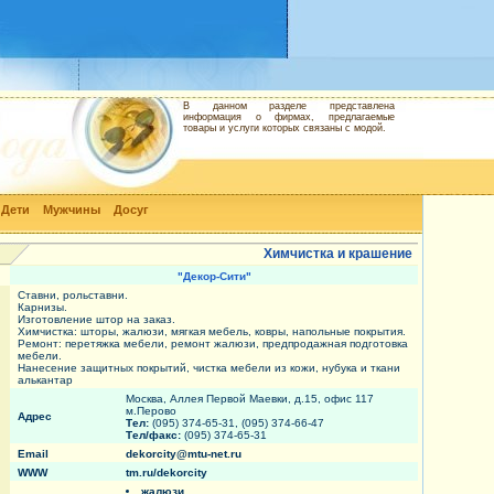
В данном разделе представлена
информация о фирмах, предлагаемые
товары и услуги которых связаны с модой.
Дети
Мужчины
Досуг
Химчистка и крашение
"Декор-Сити"
Ставни, рольставни.
Карнизы.
Изготовление штор на заказ.
Химчистка: шторы, жалюзи, мягкая мебель, ковры, напольные покрытия.
Ремонт: перетяжка мебели, ремонт жалюзи, предпродажная подготовка
мебели.
Нанесение защитных покрытий, чистка мебели из кожи, нубука и ткани
алькантар
Москва, Аллея Первой Маевки, д.15, офис 117
м.Перово
Адрес
Тел:
(095) 374-65-31, (095) 374-66-47
Тел/факс:
(095) 374-65-31
Email
dekorcity@mtu-net.ru
WWW
tm.ru/dekorcity
жалюзи