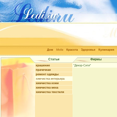
Дом
Мода
Красота
Здоровье
Кулинария
Статьи
Фирмы
крашение
"Декор-Сити"
прачечная
ремонт одежды
химчистка интерьера
химчистка кожи
химчистка меха
химчистка текстиля