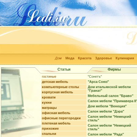
Дом
Мода
Красота
Здоровье
Кулинария
Статьи
Фирмы
гостиные
"Сонетъ"
детская мебель
"Арса Союз"
компьютерные столы
Дом итальянской мебели
"Гранат"
корпусная мебель
Мебельный салон "Браво"
кровати
Салон мебели "Примавера II
кухни
Дом мебели "Венеция"
матрацы
Салон мебели "Дэра"
офисная мебель
Салон мебели "Немецкий
офисные перегородки
стиль"
плетеная мебель
Салон мебели "Немецкий
прихожие
стиль"
спальни
Салон мебели "Рада"