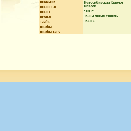
стеллажи
Новосибирский Каталог
Мебели
столовые
"ТМТ"
столы
"Ваша Новая Мебель"
стулья
"BLITZ"
тумбы
шкафы
шкафы-купе