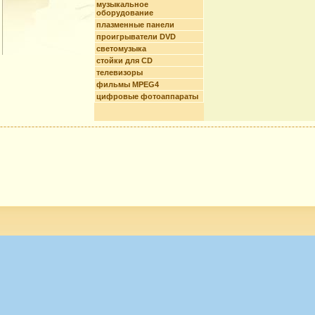
музыкальное
оборудование
плазменные панели
проигрыватели DVD
светомузыка
стойки для CD
телевизоры
фильмы MPEG4
цифровые фотоаппараты