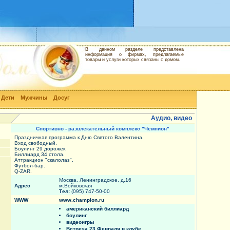
В данном разделе представлена
информация о фирмах, предлагаемые
товары и услуги которых связаны с домом.
Дети
Мужчины
Досуг
Аудио, видео
Спортивно - развлекательный комплекс "Чемпион"
Праздничная программа к Дню Святого Валентина.
Вход свободный.
Боулинг 29 дорожек.
Биллиард 34 стола.
Аттракцион "скалолаз".
Футбол-бар.
Q-ZAR.
Москва, Ленинградское, д.16
Адрес
м.Войковская
Тел:
(095) 747-50-00
WWW
www.champion.ru
американский биллиард
боулинг
видеоигры
Встреча 23 Февраля в клубе