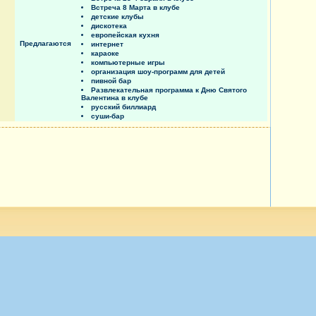
Встреча 8 Марта в клубе
детские клубы
дискотека
европейская кухня
Предлагаются
интернет
караоке
компьютерные игры
организация шоу-программ для детей
пивной бар
Развлекательная программа к Дню Святого
Валентина в клубе
русский биллиард
суши-бар