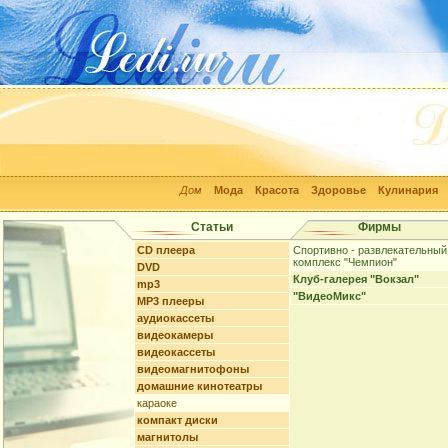
Дом
Мода
Красота
Здоровье
Кулинария
Статьи
Фирмы
CD плеера
Спортивно - развлекательный
комплекс "Чемпион"
DVD
Клуб-галерея "Вокзал"
mp3
"ВидеоМикс"
MP3 плееры
аудиокассеты
видеокамеры
видеокассеты
видеомагнитофоны
домашние кинотеатры
караоке
компакт диски
магнитолы