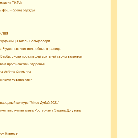
аккаунт TikTok
ть фэшн-бренд одежды
а СДВГ
й художницы Алеси Бальдассари
а: Чудесных книг волшебные страницы
 Барби, снова поразившей зрителей своим талантом
овам профилактики здоровья
ла Акбота Хакимова
мотными установками
ународный конкурс "Мисс Дубай 2021"
ожет выступить глава Ростуризма Зарина Догузова
оу бизнесе!