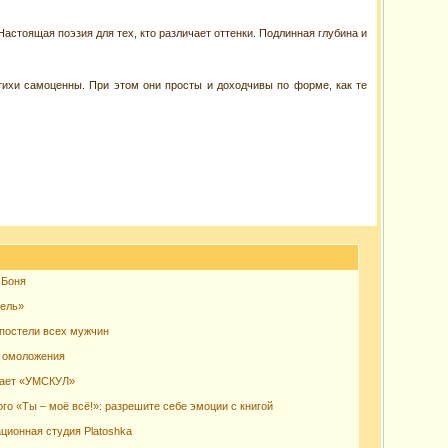
Настоящая поэзия для тех, кто различает оттенки. Подлинная глубина и
тихи самоценны. При этом они просты и доходчивы по форме, как те
 Боня
сель»
 постели всех мужчин
и омоложения
гает «УМСКУЛ»
го «Ты – моё всё!»: разрешите себе эмоции с книгой
ционная студия Platoshka