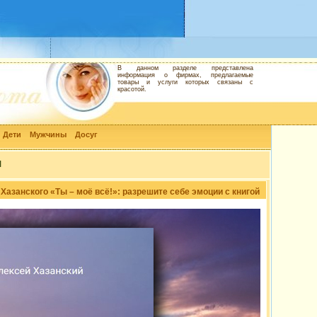
В данном разделе представлена
информация о фирмах, предлагаемые
товары и услуги которых связаны с
красотой.
Дети
Мужчины
Досуг
и
Хазанского «Ты – моё всё!»: разрешите себе эмоции с книгой