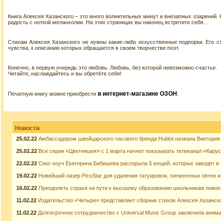
Книга Алексея Хазанского – это много волнительных минут и внезапных озарений. 
радость с ноткой меланхолии. На этих страницах вы наконец встретите себя…
Стихам Алексея Хазанского не нужны какие-либо искусственные подпорки. Его с
чувства, к описанию которых обращается в своем творчестве поэт.
Конечно, в первую очередь это любовь. Любовь, без которой невозможно счастье.
Читайте, наслаждайтесь и вы обретёте себя!
в интернет-магазине ОЗОН
Печатную книгу можно приобрести
.
Новости
25.02.22
Амбассадором швейцарского часового бренда Hublot названа Виктория
25.02.22
Все серии «Цветняшек» с 1 марта начнет показывать телеканал «Кару
22.02.22
Секс-коуч Екатерина Бибишева расскрыла 5 вещей, которые заводят в
19.02.22
Новейший лазер PicoStar для удаления татуировок, пигментных пятен 
16.02.22
Преодолеть страхи на пути к высшему образованию школьникам помо
11.02.22
Издательство «Четыре» представляет сборник стихов Алексея Хазанско
11.02.22
Долгосрочное сотрудничество с Universal Music Group заключила анима