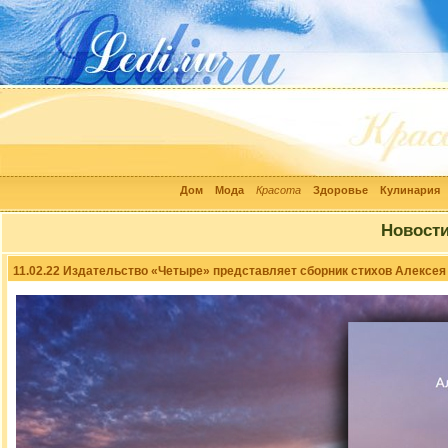
Дом
Мода
Красота
Здоровье
Кулинария
Новост
11.02.22 Издательство «Четыре» представляет сборник стихов Алексея 