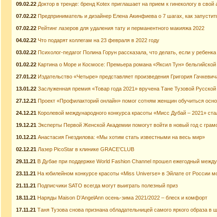
09.02.22
Доктор в тренде: бренд Kotex приглашает на прием к гинекологу в свой 
07.02.22
Предприниматель и дизайнер Елена Акинфиева о 7 шагах, как запусти
07.02.22
Рейтинг лазеров для удаления тату и перманентного макияжа 2022
04.02.22
Что подарят коллегам на 23 февраля в 2022 году
03.02.22
Психолог-педагог Полина Горун рассказала, что делать, если у ребенк
01.02.22
Картина о Море и Космосе: Премьера романа «Яксил Тун» бельгийско
27.01.22
Издательство «Четыре» представляет произведения Григория Гачкевич
13.01.22
Заслуженная премия «Товар года 2021» вручена Тане Тузовой Русской
27.12.21
Проект «Профилакторий онлайн» помог сотням женщин обучиться осн
24.12.21
Королевой международного конкурса красоты «Мисс Дубай – 2021» ста
19.12.21
Эксперты Первой Женской Академии помогут войти в новый год с гра
10.12.21
Анастасия Гнездилова: «Мы хотим стать известными на весь мир»
02.12.21
Лазер PicoStar в клинике GRACE’CLUB
29.11.21
В Дубае при поддержке World Fashion Channel прошел ежегодный межд
23.11.21
На юбилейном конкурсе красоты «Miss Universe» в Эйлате от России м
21.11.21
Подписчики SATO всегда могут выиграть полезный приз
18.11.21
Наряды Maison D’AngelAnn осень-зима 2021/2022 – блеск и комфорт
17.11.21
Таня Тузова снова признана обладательницей самого яркого образа в ш