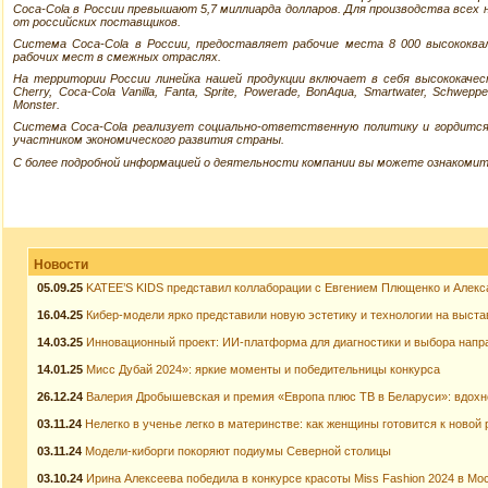
Coca-Cola в России превышают 5,7 миллиарда долларов. Для производства всех
от российских поставщиков.
Система Coca-Cola в России, предоставляет рабочие места 8 000 высококв
рабочих мест в смежных отраслях.
На территории России линейка нашей продукции включает в себя высококачеств
Cherry, Coca-Cola Vanilla, Fanta, Sprite, Powerade, BonAqua, Smartwater, Schwep
Monster.
Система Coca-Cola реализует социально-ответственную политику и гордитс
участником экономического развития страны.
С более подробной информацией о деятельности компании вы можете ознакомит
Новости
05.09.25
KATEE’S KIDS представил коллаборации с Евгением Плющенко и Алекс
16.04.25
Кибер-модели ярко представили новую эстетику и технологии на выста
14.03.25
Инновационный проект: ИИ-платформа для диагностики и выбора напр
14.01.25
Мисс Дубай 2024»: яркие моменты и победительницы конкурса
26.12.24
Валерия Дробышевская и премия «Европа плюс ТВ в Беларуси»: вдох
03.11.24
Нелегко в ученье легко в материнстве: как женщины готовится к новой 
03.11.24
Модели-киборги покоряют подиумы Северной столицы
03.10.24
Ирина Алексеева победила в конкурсе красоты Miss Fashion 2024 в Мо