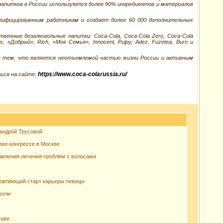
 напитков в России используются более 90% ингредиентов и материалов
алифицированным работникам и создает более 60 000 дополнительных
енные безалкогольные напитки: Coca-Cola, Coca-Cola Zero, Coca-Cola
pes, «Добрый», Rich, «Моя Семья», Innocent, Pulpy, Adez, Fuzetea, Burn и
я тем, что является неотъемлемой частью жизни России и активным
https://www.coca-colarussia.ru/
ься на сайте:
андрой Трусовой
вке-конгрессе в Москве
авления лечения проблем с волосами
новляющий старт карьеры певицы
роли
скве