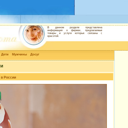
В данном разделе представлена
информация о фирмах, предлагаемые
товары и услуги которых связаны с
красотой.
Дети
Мужчины
Досуг
ти
 в России