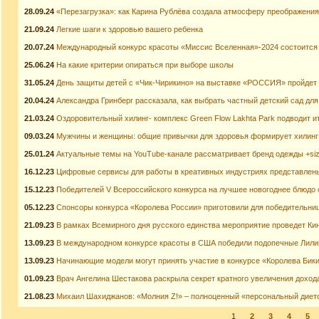
28.09.24
«Перезагрузка»: как Карина Рублёва создала атмосферу преображения
21.09.24
Легкие шаги к здоровью вашего ребенка
20.07.24
Международный конкурс красоты «Миссис Вселенная»-2024 состоится 
25.06.24
На какие критерии опираться при выборе школы
31.05.24
День защиты детей с «Чик-Чирикино» на выставке «РОССИЯ» пройдет
20.04.24
Александра Гринберг рассказала, как выбрать частный детский сад для
21.03.24
Оздоровительный хилинг- комплекс Green Flow Lakhta Park подводит ит
09.03.24
Мужчины и женщины: общие привычки для здоровья формирует хилинг
25.01.24
Актуальные темы на YouTube-канале рассматривает бренд одежды +size
16.12.23
Цифровые сервисы для работы в креативных индустриях представлен
15.12.23
Победителей V Всероссийского конкурса на лучшее новогоднее блюдо 
05.12.23
Спонсоры конкурса «Королева России» приготовили для победительни
21.09.23
В рамках Всемирного дня русского единства мероприятие проведет Ки
13.09.23
В международном конкурсе красоты в США победили подопечные Лили
13.09.23
Начинающие модели могут принять участие в конкурсе «Королева Бик
01.09.23
Врач Ангелина Шестакова раскрыла секрет кратного увеличения доход
21.08.23
Михаил Шахиджанов: «Молния Z!» – полноценный «персональный диет
1
2
3
4
5