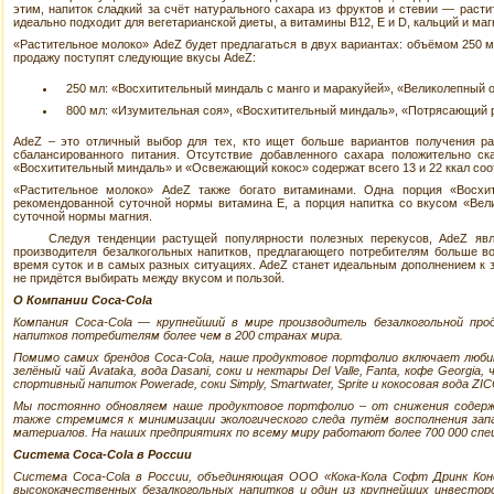
этим, напиток сладкий за счёт натурального сахара из фруктов и стевии — расти
идеально подходит для вегетарианской диеты, а витамины B12, E и D, кальций и маг
«Растительное молоко» AdeZ будет предлагаться в двух вариантах: объёмом 250 м
продажу поступят следующие вкусы AdeZ:
250 мл: «Восхитительный миндаль с манго и маракуйей», «Великолепный о
800 мл: «Изумительная соя», «Восхитительный миндаль», «Потрясающий
AdeZ – это отличный выбор для тех, кто ищет больше вариантов получения р
сбалансированного питания. Отсутствие добавленного сахара положительно ск
«Восхитительный миндаль» и «Освежающий кокос» содержат всего 13 и 22 ккал со
«Растительное молоко» AdeZ также богато витаминами. Одна порция «Восхи
рекомендованной суточной нормы витамина E, а порция напитка со вкусом «Вел
суточной нормы магния.
Следуя тенденции растущей популярности полезных перекусов, AdeZ являе
производителя безалкогольных напитков, предлагающего потребителям больше в
время суток и в самых разных ситуациях. AdeZ станет идеальным дополнением к за
не придётся выбирать между вкусом и пользой.
О Компании Coca-Cola
Компания Coca-Cola — крупнейший в мире производитель безалкогольной прод
напитков потребителям более чем в 200 странах мира.
Помимо самих брендов Coca-Cola, наше продуктовое портфолио включает люби
зелёный чай Avataka, вода Dasani, соки и нектары Del Valle, Fanta, кофе Georgia, ч
спортивный напиток Powerade, соки Simply, Smartwater, Sprite и кокосовая вода ZIC
Мы постоянно обновляем наше продуктовое портфолио – от снижения содержа
также стремимся к минимизации экологического следа путём восполнения зап
материалов. На наших предприятиях по всему миру работают более 700 000 спец
Система Coca-Cola в России
Система Coca-Cola в России, объединяющая ООО «Кока-Кола Софт Дринк Конс
высококачественных безалкогольных напитков и один из крупнейших инвестор