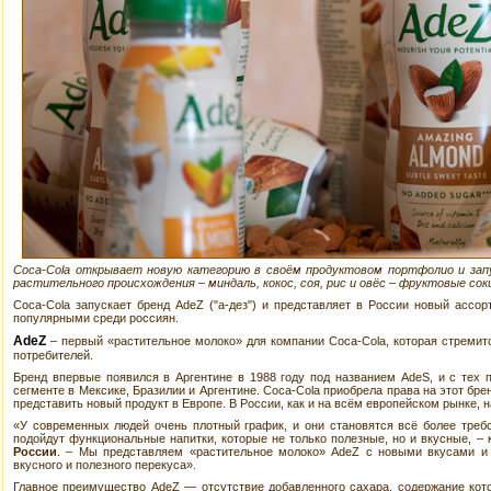
Coca-Cola открывает новую категорию в своём продуктовом портфолио и за
растительного происхождения – миндаль, кокос, соя, рис и овёс – фруктовые с
Coca-Cola запускает бренд AdeZ ("а-дез") и представляет в России новый ассор
популярными среди россиян.
AdeZ
– первый «растительное молоко» для компании Coca-Cola, которая стремит
потребителей.
Бренд впервые появился в Аргентине в 1988 году под названием AdeS, и с тех
сегменте в Мексике, Бразилии и Аргентине. Coca-Cola приобрела права на этот бре
представить новый продукт в Европе. В России, как и на всём европейском рынке, 
«У современных людей очень плотный график, и они становятся всё более треб
подойдут функциональные напитки, которые не только полезные, но и вкусные, –
России
. – Мы представляем «растительное молоко» AdeZ с новыми вкусами и 
вкусного и полезного перекуса».
Главное преимущество AdeZ — отсутствие добавленного сахара, содержание кот