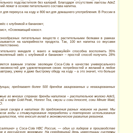
тельного подсластителя без калорий. Благодаря отсутствию лактозы AdeZ
ний лежат в основе питательного состава напитка.
л для перекуса на ходу и 800 мл для домашнего употребления. В России в
вёс с клубникой и бананом»;
 рис», «Освежающий кокос».
азнообразных питательных веществ с растительными белками в рамках
азывается на калорийности продукта. Так, 100 мл напитка со вкусами
ответственно.
тительного миндаля с манго и маракуйей» способна восполнить 35%
иколепный овёс с клубникой и бананом» – простой способ получить 28%
тся важным этапом эволюции Coca-Cola в качестве универсального
озможностей для удовлетворения своих потребностей и желаний в любое
втраку, ужину и даже быстрому обеду на ходу – а это значит, что больше
укции, предлагает более 500 брендов газированных и негазированных
мые во многих странах бренды напитков – растительное молоко AdeS,
ай и кофе Gold Peak, Honest Tea, смузи и соки Innocent, соки Minute Maid,
O.
ния сахара в напитках до предложения разных новинок на рынке. Мы
асов воды и стимулирования переработки и повторного использования
иалистов, что вносит вклад в экономическое развитие регионов.
алтинг» и Coca-Cola HBC Россия, — один из лидеров в производстве
ов в российскую экономику. На сегодняшний день инвестиции системы