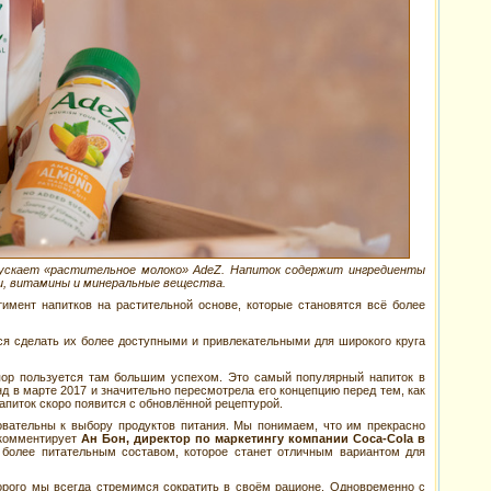
пускает «растительное молоко» AdeZ. Напиток содержит ингредиенты
оки, витамины и минеральные вещества.
тимент напитков на растительной основе, которые становятся всё более
ся сделать их более доступными и привлекательными для широкого круга
 пор пользуется там большим успехом. Это самый популярный напиток в
нд в марте 2017 и значительно пересмотрела его концепцию перед тем, как
напиток скоро появится с обновлённой рецептурой.
овательны к выбору продуктов питания. Мы понимаем, что им прекрасно
 комментирует
Ан Бон, директор по маркетингу компании Coca-Cola в
более питательным составом, которое станет отличным вариантом для
орого мы всегда стремимся сократить в своём рационе. Одновременно с