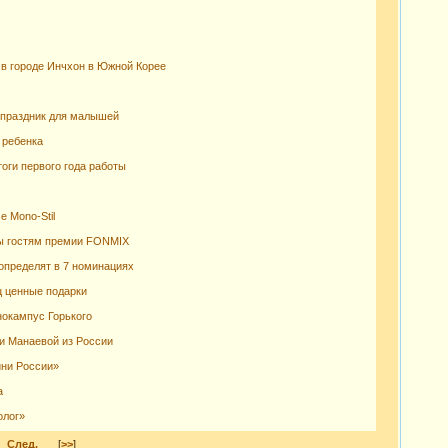
в городе Инчхон в Южной Корее
 праздник для малышей
 ребенка
оги первого года работы
 Mono-Stil
ы гостям премии FONMIX
определят в 7 номинациях
ц ценные подарки
нокампус Горького
и Манаевой из России
ини России»
а
олог»
След.
[
>>
]