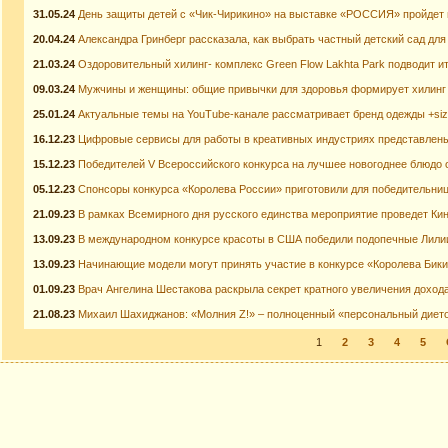
31.05.24
День защиты детей с «Чик-Чирикино» на выставке «РОССИЯ» пройдет
20.04.24
Александра Гринберг рассказала, как выбрать частный детский сад для
21.03.24
Оздоровительный хилинг- комплекс Green Flow Lakhta Park подводит ит
09.03.24
Мужчины и женщины: общие привычки для здоровья формирует хилинг
25.01.24
Актуальные темы на YouTube-канале рассматривает бренд одежды +size
16.12.23
Цифровые сервисы для работы в креативных индустриях представлен
15.12.23
Победителей V Всероссийского конкурса на лучшее новогоднее блюдо 
05.12.23
Спонсоры конкурса «Королева России» приготовили для победительни
21.09.23
В рамках Всемирного дня русского единства мероприятие проведет Ки
13.09.23
В международном конкурсе красоты в США победили подопечные Лили
13.09.23
Начинающие модели могут принять участие в конкурсе «Королева Бик
01.09.23
Врач Ангелина Шестакова раскрыла секрет кратного увеличения доход
21.08.23
Михаил Шахиджанов: «Молния Z!» – полноценный «персональный диет
1
2
3
4
5