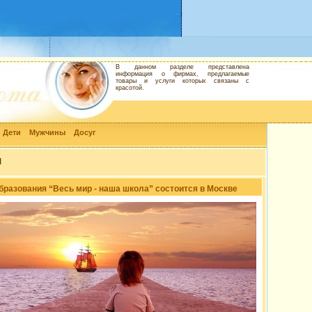
В данном разделе представлена
информация о фирмах, предлагаемые
товары и услуги которых связаны с
красотой.
Дети
Мужчины
Досуг
и
бразования “Весь мир - наша школа” состоится в Москве