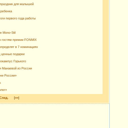
 праздник для малышей
 ребенка
оги первого года работы
 Mono-Stil
ы гостям премии FONMIX
определят в 7 номинациях
ц ценные подарки
нокампус Горького
и Манаевой из России
ини России»
а
олог»
След.
[
>>
]