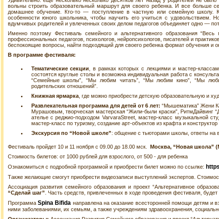
Удивительно: еще несколько несколько десятков лет назад у родителей не было 
вольны строить образовательный маршрут для своего ребенка. И все больше се
домашнее обучение. Кто-то — поступление в частную или семейную школу. К
особенности юного школьника, чтобы научить его учиться с удовольствием. Но
вдумчивых родителей и увлеченных своих делом педагогов объединяет одно — пот
Именно поэтому Фестиваль семейного и альтернативного образования “Весь
профессиональных педагогов, психологов, нейропсихологов, писателей и практико
беспокоящие вопросы, найти подходящий для своего ребенка формат обучения и 
В программе фестиваля:
Тематические секции
, в рамках которых с лекциями и мастер-классам
состоятся круглые столы и возможна индивидуальная работа с консульта
“Семейные школы”, “Мы любим читать”, “Мы любим кино”, “Мы люби
родительских отношений”.
Книжная ярмарка
, где можно приобрести детскую образовательную и ху
Развлекательная программа для детей от 6 лет:
“Мышематика” Жени Кац
Мурашовым, творческая мастерская “Жили-были краски”, РитмДайвинг “Д
ателье с реджио-подходом VarvaraStreet, мастер-класс музыкальной сту
мастер-класс по туризму, создание арт-объектов из крафта и конструктор 
Экскурсия по “Новой школе”
: общение с тьюторами школы, ответы на 
Фестиваль пройдет 10 и 11 ноября с 09.00 до 18.00 мск.
Москва, “Новая школа”
(
Стоимость билетов: от 1000 рублей для взрослого, от 500 - для ребенка
http
Ознакомиться с подробной программой и приобрести билет можно по ссылке:
Также желающие смогут приобрести видеозаписи выступлений экспертов. Стоимость
Ассоциация развития семейного образования и проект “Альтернативное образов
“Сделай шаг”
. Часть средств, привлеченных в ходе проведения фестиваля, будет 
Spina Bifida
Программа
направлена на оказание всесторонней помощи детям и 
ними заболеваниями, их семьям, а также учреждениям здравоохранения, социаль