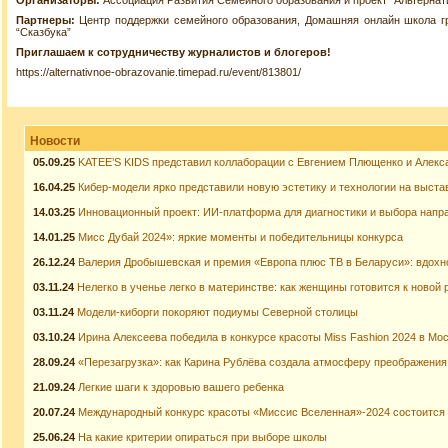
Организаторы:
Ассоциация Развития Семейного образования и проект “Альтернат
Партнеры:
Центр поддержки семейного образования, Домашняя онлайн школа г
“Сказбука”
Приглашаем к сотрудничеству журналистов и блогеров!
https://alternativnoe-obrazovanie.timepad.ru/event/813801/
Новости
05.09.25
KATEE’S KIDS представил коллаборации с Евгением Плющенко и Алекс
16.04.25
Кибер-модели ярко представили новую эстетику и технологии на выста
14.03.25
Инновационный проект: ИИ-платформа для диагностики и выбора напр
14.01.25
Мисс Дубай 2024»: яркие моменты и победительницы конкурса
26.12.24
Валерия Дробышевская и премия «Европа плюс ТВ в Беларуси»: вдох
03.11.24
Нелегко в ученье легко в материнстве: как женщины готовится к новой 
03.11.24
Модели-киборги покоряют подиумы Северной столицы
03.10.24
Ирина Алексеева победила в конкурсе красоты Miss Fashion 2024 в Мо
28.09.24
«Перезагрузка»: как Карина Рублёва создала атмосферу преображения
21.09.24
Легкие шаги к здоровью вашего ребенка
20.07.24
Международный конкурс красоты «Миссис Вселенная»-2024 состоится 
25.06.24
На какие критерии опираться при выборе школы