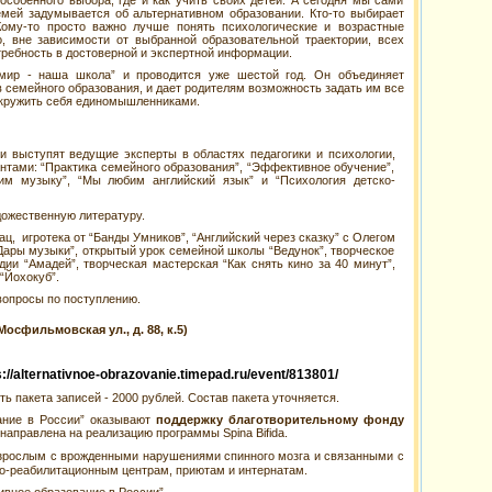
особенного выбора, где и как учить своих детей. А сегодня мы сами
мей задумывается об альтернативном образовании. Кто-то выбирает
ому-то просто важно лучше понять психологические и возрастные
, вне зависимости от выбранной образовательной траектории, всех
ребность в достоверной и экспертной информации.
 мир - наша школа” и проводится уже шестой год. Он объединяет
в семейного образования, и дает родителям возможность задать им все
окружить себя единомышленниками.
и выступят ведущие эксперты в областях педагогики и психологии,
нтами: “Практика семейного образования”, “Эффективное обучение”,
м музыку”, “Мы любим английский язык” и “Психология детско-
дожественную литературу.
, игротека от “Банды Умников”, “Английский через сказку” с Олегом
ары музыки”, открытый урок семейной школы “Ведунок”, творческое
дии “Амадей”, творческая мастерская “Как снять кино за 40 минут”,
“Йохокуб”.
вопросы по поступлению.
Мосфильмовская ул., д. 88, к.5)
s://alternativnoe-obrazovanie.timepad.ru/event/813801/
 пакета записей - 2000 рублей. Состав пакета уточняется.
ание в России” оказывают
поддержку благотворительному фонду
направлена на реализацию программы Spina Bifida.
взрослым с врожденными нарушениями спинного мозга и связанными с
но-реабилитационным центрам, приютам и интернатам.