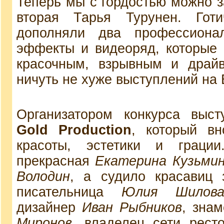
Теперь мы с гордостью можно з
вторая Тарья Турунен. Готи
дополняли два профессионал
эффекты и видеоряд, которые
красочным, взрывным и драйв
ничуть не хуже выступлений на
Организатором конкурса выст
Gold Production
, который в
красоты, эстетики и грац
прекрасная
Екатерина Кузьмин
Володин
, а судило красавиц 
писательница
Юлия Шилов
дизайнер
Иван Рыбников
, зна
Миронов
, владелец сети рест