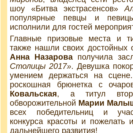
шоу «Битва экстрасенсов»
А
популярные певцы и певицы
исполнили для гостей мероприя
Главные призовые места и ти
также нашли своих достойных 
Анна Назарова
получила зас
Столицы 2017»
. Девушка поко
умением держаться на сцене.
роскошная брюнетка с очаро
Ковальская
, а титул втор
обворожительной
Марии Малы
всех победительниц и учас
конкурса красоты и пожелать 
дальнейшего развития!