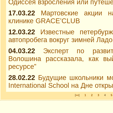
Одиссея взросления или путеше
17.03.22
Мартовские акции 
клинике GRACE’CLUB
12.03.22
Известные петербур
автопробега вокруг зимней Ладо
04.03.22
Эксперт по разви
Волошина рассказала, как вы
ресурсе”
28.02.22
Будущие школьники мо
International School на Дне отк
[
<<
]
1
2
3
4
5