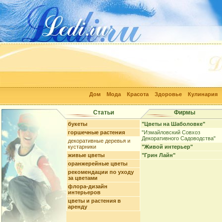
Дом
Мода
Красота
Здоровье
Кулинария
Статьи
Фирмы
букеты
"Цветы на Шаболовке"
горшечные растения
"Измайловский Совхоз
Декоративного Садоводства"
декоративные деревья и
кустарники
"Живой интерьер"
живые цветы
"Грин Лайн"
оранжерейные цветы
рекомендации по уходу
за цветами
флора-дизайн
интерьеров
цветы и растения в
аренду