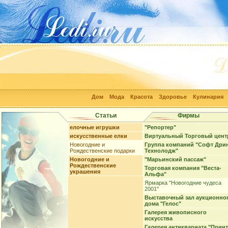
Дом
Мода
Красота
Здоровье
Кулинария
Статьи
Фирмы
елочные игрушки
"Репортер"
искусственные елки
Виртуальный Торговый цент
Новогодние и
Группа компаний "Софт Дри
Рождественские подарки
Технолодж"
Новогодние и
"Марьинский пассаж"
Рождественские
Торговая компания "Веста-
украшения
Альфа"
Ярмарка "Новогодние чудеса
2001"
Выставочный зал аукционно
дома "Гелос"
Галерея живописного
искусства
Галерея антиквариата "Принт