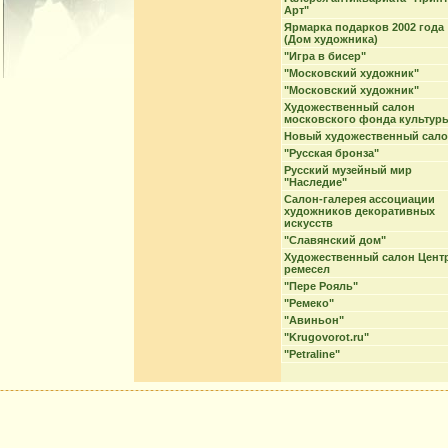
Арт"
Ярмарка подарков 2002 года
(Дом художника)
"Игра в бисер"
"Московский художник"
"Московский художник"
Художественный салон
московского фонда культур
Новый художественный сал
"Русская бронза"
Русский музейный мир
"Наследие"
Салон-галерея ассоциации
художников декоративных
искусств
"Славянский дом"
Художественный салон Цент
ремесел
"Пере Рояль"
"Ремеко"
"Авиньон"
"Krugovorot.ru"
"Petraline"