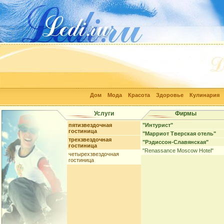
Дом
Мода
Красота
Здоровье
Кулинария
Услуги
Фирмы
пятизвездочная
"Интурист"
гостиница
"Марриот Тверская отель"
трехзвездочная
"Рэдиссон-Славянская"
гостиница
"Renassance Moscow Hotel"
четырехзвездочная
гостиница