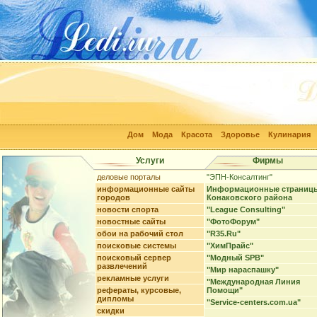
Дом
Мода
Красота
Здоровье
Кулинария
Услуги
Фирмы
деловые порталы
"ЭПН-Консалтинг"
информационные сайты
Информационные страниц
городов
Конаковского района
новости спорта
"League Consulting"
новостные сайты
"ФотоФорум"
обои на рабочий стол
"R35.Ru"
поисковые системы
"ХимПрайс"
поисковый сервер
"Модный SPB"
развлечений
"Мир нараспашку"
рекламные услуги
"Международная Линия
рефераты, курсовые,
Помощи"
дипломы
"Service-centers.com.ua"
скидки