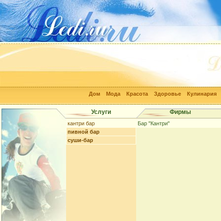
Дом
Мода
Красота
Здоровье
Кулинария
Услуги
Фирмы
кантри бар
Бар "Кантри"
пивной бар
суши-бар