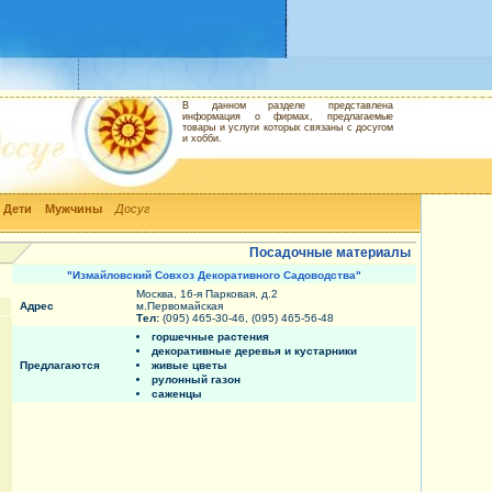
В данном разделе представлена
информация о фирмах, предлагаемые
товары и услуги которых связаны с досугом
и хобби.
Дети
Мужчины
Досуг
Посадочные материалы
"Измайловский Совхоз Декоративного Садоводства"
Москва, 16-я Парковая, д.2
Адрес
м.Первомайская
Тел:
(095) 465-30-46, (095) 465-56-48
горшечные растения
декоративные деревья и кустарники
Предлагаются
живые цветы
рулонный газон
саженцы