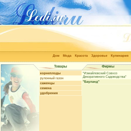
Дом
Мода
Красота
Здоровье
Кулинария
Товары
Фирмы
корнеплоды
"Измайловский Совхоз
Декоративного Садоводства"
рулонный газон
"Бауланд"
саженцы
семена
удобрения