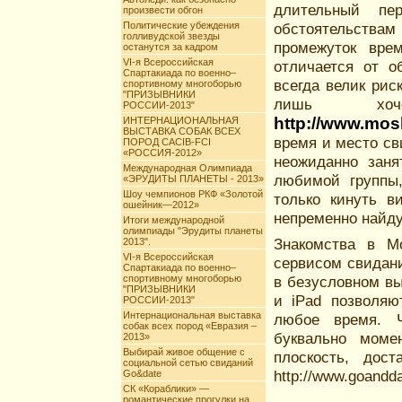
длительный пе
произвести обгон
Политические убеждения
обстоятельствам
голливудской звезды
промежуток врем
останутся за кадром
VI-я Всероссийская
отличается от о
Спартакиада по военно–
всегда велик риск
спортивному многоборью
"ПРИЗЫВНИКИ
лишь хоч
РОССИИ-2013"
http://www.mos
ИНТЕРНАЦИОНАЛЬНАЯ
ВЫСТАВКА СОБАК ВСЕХ
время и место св
ПОРОД CACIB-FCI
«РОССИЯ-2012»
неожиданно заня
Международная Олимпиада
любимой группы,
«ЭРУДИТЫ ПЛАНЕТЫ - 2013»
Шоу чемпионов РКФ «Золотой
только кинуть 
ошейник—2012»
непременно найду
Итоги международной
олимпиады "Эрудиты планеты
Знакомства в М
2013".
VI-я Всероссийская
сервисом свидани
Спартакиада по военно–
спортивному многоборью
в безусловном в
"ПРИЗЫВНИКИ
и iPad позволяю
РОССИИ-2013"
Интернациональная выставка
любое время. 
собак всех пород «Евразия –
буквально моме
2013»
Выбирай живое общение с
плоскость, дос
социальной сетью свиданий
http://www.goandda
Go&date
СК «Кораблики» —
романтические прогулки на