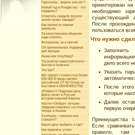
Гороскопы - верить или нет?
ориентирован на
Новый год и Рождество - что
необходимо зар
подарить?
Отметить свадьбу весело -
существующий а
зачем нужен тамада?
После прохожден
Как провести зимние
каникулы
пользоваться все
За качественное общение
надо платить.
Что нужно сдел
Фотошкола: за и против
Об оригинальных подарках
Заполнить
для женщин
информацие
Лыжи или сноуборд?
Техосмотр самостоятельно –
дело всего н
быстро и полезно!
Это Шо?
Указать пар
Арт-проект стоимостью более
автоматичес
500 000 $ представляет
российская CF Art Group на
После этого
выставке в МАНЕЖЕ(СПб)
«Робрехт» Гварнери дель
которые нахо
Джезу везет в Россию
историю королей Европы
Далее остае
Хостел «Зебра»: лучшие
традиции мировых хостелов
первую очере
теперь в Казани
Хэллоуин – смешно или
Преимущества т
страшно?
Какую дачу выбрать и где?
Если сравнивать
Как привлечь успех
правило, там 
Автоледи: как безопасно