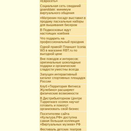
«Евросеть»
Социальная сеть свиданий
goanddate: минимум
виртуального общения
«Матренин посад» выставил в
продажу пасхальные наборы
для вышивания бисером
В Подмосковье ждут
настоящих ковбоев
Что подарить на
профессиональный праздник
Одной правой! Планшет Iconia
W3 в магазине RBT.ru по
выгодной цене
Вне поводов и интересов:
оригинальные шоколадные
подарки и органические
сладости уместны всегда
Запущен интерактивный
каталог спортивных площадок
России
Клуб «Территория Фитнеса
Жулебино» расширяет
физические возможности
В Дистрибьюторном Центре
Tupperware хозяек научат
готовить и помогут
организовать свой бизнес
Посетителям сайта
«Культура.РФ» доступна
самая большая коллекция
«Виртуальных музеев» РФ
Фестиваль детских театров