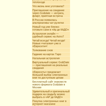
теплоходе
Что жизнь мне уготовила?
Приглашение на свидание
через Go&date — интрига,
флирт, приятная встреча
В России появилась
альтернатива чат-рулетке
Новый год уже близко:
готовьте сани в «Ар де КАДО»
Астрология онлайн —
удобный сервис на Astro7
Читай всегда! Читай везде!
Новые «читалки» уже в
«Евросети»!
Толкование снов
Гадание на картах Таро
Натальная астрология
Виртуальный сервис Go&Date
— приглашения на реальные
свидания
«Евросеть» предлагает
большой выбор электронных
книг по доступным ценам
Бесплатный сайт знакомств
нового формата Go&date в
Москве
Удивительный и оригинальный
подарок на свадьбу можно
выбрать в «АР де КАДО»
Покупка электронных книг в
интернет-магазине