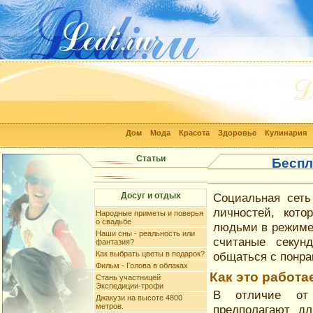
Дом
Мода
Красота
Здоровье
Кулинария
Статьи
Беспл
Досуг и отдых
Социальная сеть
личностей, кото
Народные приметы и поверья
о свадьбе
людьми в режиме 
Наши сны - реальность или
считаные секун
фантазия?
Как выбрать цветы в подарок?
общаться с понр
Фильм - Голова в облаках
Как это работа
Стань участницей
Экспедиции-трофи
В отличие от 
Джакузи на высоте 4800
метров.
предполагают дл