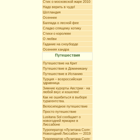
Стих о московской жаре 2010
Надо верить в чудо!
Шотландия
Осеннее
Баллада о лесной фее
Сладко спящему котику
Стихи о королеве
О любви
Гадание на сноуборде
Осенняя хандра
Путешествия
Путешествие на Крит
Путешествие в Доминикану
Путешествие в Испанию
Турция – всероссийская
здравница
Зимние курорты Австрии - на
любой вкус и кошелек!
Как не ошибиться в выборе
турагентства.
Велосипедное путешествие
Просто путешествие
Lusitana Sol сообщает о
новогодней ярмарке в
Лиссабоне
Туроператор «Лузитана Сол»:
Новогодний Лиссабон — 2019
Туроператор «Лузитана Сол»: