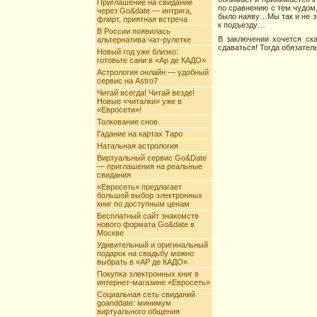
Приглашение на свидание
по сравнению с тем чудом,
через Go&date — интрига,
было наяву…Мы так и не зн
флирт, приятная встреча
к подъезду…
В России появилась
В заключении хочется ска
альтернатива чат-рулетке
сдаваться! Тогда обязате
Новый год уже близко:
готовьте сани в «Ар де КАДО»
Астрология онлайн — удобный
сервис на Astro7
Читай всегда! Читай везде!
Новые «читалки» уже в
«Евросети»!
Толкование снов
Гадание на картах Таро
Натальная астрология
Виртуальный сервис Go&Date
— приглашения на реальные
свидания
«Евросеть» предлагает
большой выбор электронных
книг по доступным ценам
Бесплатный сайт знакомств
нового формата Go&date в
Москве
Удивительный и оригинальный
подарок на свадьбу можно
выбрать в «АР де КАДО»
Покупка электронных книг в
интернет-магазине «Евросеть»
Социальная сеть свиданий
goanddate: минимум
виртуального общения