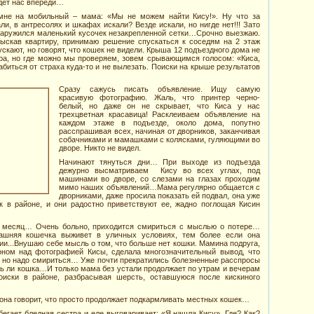
ждет нас впереди…
мне на мобильный – мама: «Мы не можем найти Кису!». Ну что за
ли, в антресолях и шкафах искали? Везде искали, но нигде нет!!! Зато
наружился маленький кусочек незакрепленной сетки…Срочно выезжаю.
ыскав квартиру, принимаю решение спускаться к соседям на 2 этаж
скают, но говорят, что кошек не видели. Крыша 12 подъездного дома не
ра, но где можно мы проверяем, зовем срывающимся голосом: «Киса,
забиться от страха куда-то и не вылезать. Поиски на крыше результатов
Сразу сажусь писать объявление. Ищу самую
красивую фотографию. Жаль, что принтер черно-
белый, но даже он не скрывает, что Киса у нас
трехцветная красавица! Расклеиваем объявление на
каждом этаже в подъезде, около дома, попутно
расспрашивая всех, начиная от дворников, заканчивая
собачниками и мамашками с колясками, гуляющими во
дворе. Никто не видел.
Начинают тянуться дни… При выходе из подъезда
дежурно высматриваем Кису во всех углах, под
машинами во дворе, со слезами на глазах проходим
мимо наших объявлений…Мама регулярно общается с
дворниками, даже просила показать ей подвал, она уже
к в районе, и они радостно приветствуют ее, жадно поглощая Кисин
 месяц… Очень больно, приходится смириться с мыслью о потере…
ашняя кошечка выживет в уличных условиях, тем более если она
ии...Внушаю себе мысль о том, что больше нет кошки. Мамина подруга,
оном над фотографией Кисы, сделала многозначительный вывод, что
, но надо смириться… Уже почти прекратились болезненные расспросы
ась ли кошка…И только мама без устали продолжает по утрам и вечерам
иски в районе, разбрасывая шерсть, оставшуюся после кискиного
 она говорит, что просто продолжает подкармливать местных кошек…
бегает бледная сестра и еле выговаривает: «Я нашла Кису». Где? Как?