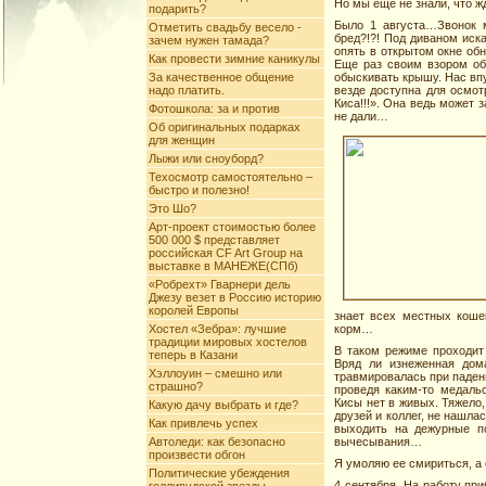
Но мы еще не знали, что 
подарить?
Было 1 августа…Звонок 
Отметить свадьбу весело -
бред?!?! Под диваном иска
зачем нужен тамада?
опять в открытом окне об
Как провести зимние каникулы
Еще раз своим взором об
За качественное общение
обыскивать крышу. Нас впу
надо платить.
везде доступна для осмот
Киса!!!». Она ведь может 
Фотошкола: за и против
не дали…
Об оригинальных подарках
для женщин
Лыжи или сноуборд?
Техосмотр самостоятельно –
быстро и полезно!
Это Шо?
Арт-проект стоимостью более
500 000 $ представляет
российская CF Art Group на
выставке в МАНЕЖЕ(СПб)
«Робрехт» Гварнери дель
Джезу везет в Россию историю
королей Европы
знает всех местных коше
Хостел «Зебра»: лучшие
корм…
традиции мировых хостелов
В таком режиме проходит
теперь в Казани
Вряд ли изнеженная дом
Хэллоуин – смешно или
травмировалась при паден
страшно?
проведя каким-то медаль
Кисы нет в живых. Тяжело
Какую дачу выбрать и где?
друзей и коллег, не нашл
Как привлечь успех
выходить на дежурные по
Автоледи: как безопасно
вычесывания…
произвести обгон
Я умоляю ее смириться, а
Политические убеждения
4 сентября. На работу при