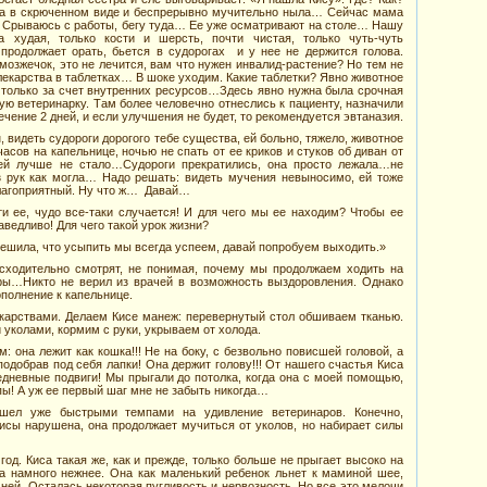
ла в скрюченном виде и беспрерывно мучительно ныла… Сейчас мама
. Срываюсь с работы, бегу туда… Ее уже осматривают на столе… Нашу
худая, только кости и шерсть, почти чистая, только чуть-чуть
продолжает орать, бьется в судорогах и у нее не держится голова.
мозжечок, это не лечится, вам что нужен инвалид-растение? Но тем не
лекарства в таблетках… В шоке уходим. Какие таблетки? Явно животное
 только за счет внутренних ресурсов…Здесь явно нужна была срочная
ю ветеринарку. Там более человечно отнеслись к пациенту, назначили
ечение 2 дней, и если улучшения не будет, то рекомендуется эвтаназия.
видеть судороги дорогого тебе существа, ей больно, тяжело, животное
часов на капельнице, ночью не спать от ее криков и стуков об диван от
ей лучше не стало…Судороги прекратились, она просто лежала…не
з рук как могла… Надо решать: видеть мучения невыносимо, ей тоже
благоприятный. Ну что ж… Давай…
 ее, чудо все-таки случается! И для чего мы ее находим? Чтобы ее
аведливо! Для чего такой урок жизни?
решила, что усыпить мы всегда успеем, давай попробуем выходить.»
исходительно смотрят, не понимая, почему мы продолжаем ходить на
уры…Никто не верил из врачей в возможность выздоровления. Однако
ополнение к капельнице.
екарствами. Делаем Кисе манеж: перевернутый стол обшиваем тканью.
уколами, кормим с руки, укрываем от холода.
 она лежит как кошка!!! Не на боку, с безвольно повисшей головой, а
 подобрав под себя лапки! Она держит голову!!! От нашего счастья Киса
едневные подвиги! Мы прыгали до потолка, когда она с моей помощью,
пы! А уж ее первый шаг мне не забыть никогда…
шел уже быстрыми темпами на удивление ветеринаров. Конечно,
исы нарушена, она продолжает мучиться от уколов, но набирает силы
од. Киса такая же, как и прежде, только больше не прыгает высоко на
ла намного нежнее. Она как маленький ребенок льнет к маминой шее,
ней. Осталась некоторая пугливость и нервозность. Но все это мелочи