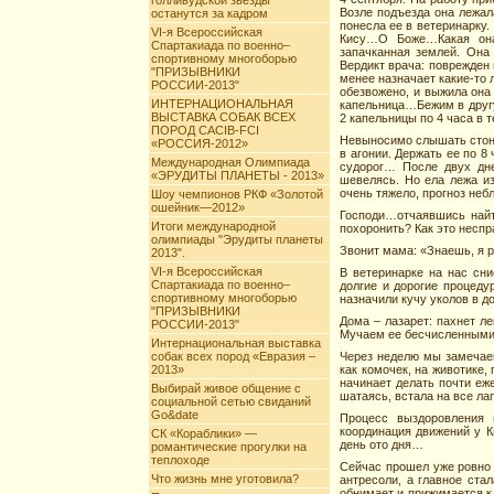
голливудской звезды
Возле подъезда она лежа
останутся за кадром
понесла ее в ветеринарку
VI-я Всероссийская
Кису…О Боже…Какая она 
Спартакиада по военно–
запачканная землей. Она 
спортивному многоборью
Вердикт врача: поврежден 
"ПРИЗЫВНИКИ
менее назначает какие-то 
РОССИИ-2013"
обезвожено, и выжила она
ИНТЕРНАЦИОНАЛЬНАЯ
капельница…Бежим в другу
ВЫСТАВКА СОБАК ВСЕХ
2 капельницы по 4 часа в т
ПОРОД CACIB-FCI
Невыносимо слышать стон, 
«РОССИЯ-2012»
в агонии. Держать ее по 8 
Международная Олимпиада
судорог… После двух дн
«ЭРУДИТЫ ПЛАНЕТЫ - 2013»
шевелясь. Но ела лежа и
очень тяжело, прогноз не
Шоу чемпионов РКФ «Золотой
ошейник—2012»
Господи…отчаявшись найти
Итоги международной
похоронить? Как это неспр
олимпиады "Эрудиты планеты
Звонит мама: «Знаешь, я 
2013".
VI-я Всероссийская
В ветеринарке на нас сн
Спартакиада по военно–
долгие и дорогие процед
спортивному многоборью
назначили кучу уколов в д
"ПРИЗЫВНИКИ
Дома – лазарет: пахнет л
РОССИИ-2013"
Мучаем ее бесчисленными 
Интернациональная выставка
собак всех пород «Евразия –
Через неделю мы замечаем:
2013»
как комочек, на животике,
начинает делать почти еж
Выбирай живое общение с
шатаясь, встала на все ла
социальной сетью свиданий
Go&date
Процесс выздоровления 
координация движений у К
СК «Кораблики» —
день ото дня…
романтические прогулки на
теплоходе
Сейчас прошел уже ровно г
Что жизнь мне уготовила?
антресоли, а главное ста
обнимает и прижимается к 