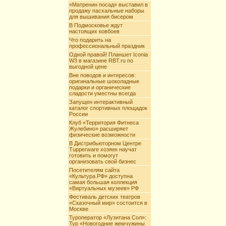
«Матренин посад» выставил в
продажу пасхальные наборы
для вышивания бисером
В Подмосковье ждут
настоящих ковбоев
Что подарить на
профессиональный праздник
Одной правой! Планшет Iconia
W3 в магазине RBT.ru по
выгодной цене
Вне поводов и интересов:
оригинальные шоколадные
подарки и органические
сладости уместны всегда
Запущен интерактивный
каталог спортивных площадок
России
Клуб «Территория Фитнеса
Жулебино» расширяет
физические возможности
В Дистрибьюторном Центре
Tupperware хозяек научат
готовить и помогут
организовать свой бизнес
Посетителям сайта
«Культура.РФ» доступна
самая большая коллекция
«Виртуальных музеев» РФ
Фестиваль детских театров
«Сказочный мир» состоится в
Москве
Туроператор «Лузитана Сол»:
Тур «Новогодние жемчужины