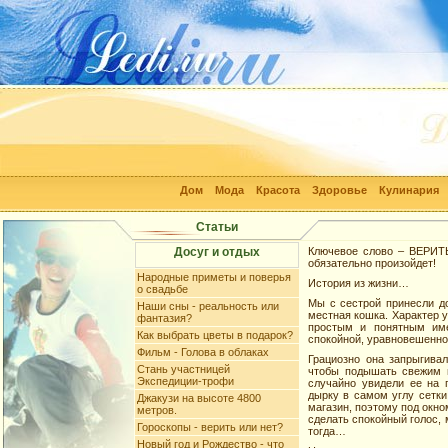
Дом
Мода
Красота
Здоровье
Кулинария
Статьи
Досуг и отдых
Ключевое слово – ВЕРИТЬ.
обязательно произойдет!
Народные приметы и поверья
История из жизни…
о свадьбе
Мы с сестрой принесли д
Наши сны - реальность или
местная кошка. Характер у
фантазия?
простым и понятным име
Как выбрать цветы в подарок?
спокойной, уравновешенно
Фильм - Голова в облаках
Грациозно она запрыгива
Стань участницей
чтобы подышать свежим 
Экспедиции-трофи
случайно увидели ее на 
дырку в самом углу сетки
Джакузи на высоте 4800
магазин, поэтому под окно
метров.
сделать спокойный голос,
Гороскопы - верить или нет?
тогда…
Новый год и Рождество - что