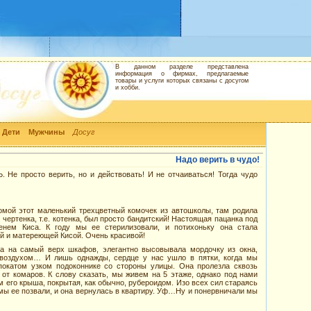
В данном разделе представлена
информация о фирмах, предлагаемые
товары и услуги которых связаны с досугом
и хобби.
Дети
Мужчины
Досуг
Надо верить в чудо!
 Не просто верить, но и действовать! И не отчаиваться! Тогда чудо
омой этот маленький трехцветный комочек из автошколы, там родила
 чертенка, т.е. котенка, был просто бандитский! Настоящая пацанка под
нем Киса. К году мы ее стерилизовали, и потихоньку она стала
й и матереющей Кисой. Очень красивой!
ла на самый верх шкафов, элегантно высовывала мордочку из окна,
воздухом… И лишь однажды, сердце у нас ушло в пятки, когда мы
покатом узком подоконнике со стороны улицы. Она пролезла сквозь
 от комаров. К слову сказать, мы живем на 5 этаже, однако под нами
м его крыша, покрытая, как обычно, рубероидом. Изо всех сил стараясь
 мы ее позвали, и она вернулась в квартиру. Уф…Ну и понервничали мы