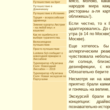
мясо, молоко, как
Путешествие на Крит
народов мира каж
Путешествие в
Доминикану
рестораны а-ля кар
Путешествие в Испанию
оближешь!).
Турция – всероссийская
здравница
Если честно, то к 
Зимние курорты Австрии
- на любой вкус и
адаптировались. До 
кошелек!
утра (в 14 по Москве
Как не ошибиться в
выборе турагентства.
Москве).
Велосипедное
путешествие
Еще хотелось бы
Просто путешествие
аллергическим реак
Lusitana Sol сообщает о
чувствовала неболь
новогодней ярмарке в
Лиссабоне
ли солнце, близк
Туроператор «Лузитана
дезинфекции, с к
Сол»: Новогодний
Лиссабон — 2019
Обязательно берите 
Туроператор «Лузитана
Сол»: Новая экскурсия по
Несмотря ни на как
Португалии
приятно: брали каяки
и гоняешь на велике,
Экскурсий брали в
концепции: драй
познавательно-ист