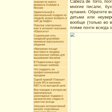
Cabeza de Torro, по
знакомств нового
формата Go&date в
многие писали, бух
Москве
купания. Обратите в
Удивительный и
оригинальный подарок на
детьми или неувер
свадьбу можно выбрать в
«АР де КАДО»
вообще (только во 
Покупка электронных
пляже почти всегда 
книг в интернет-магазине
«Евросеть»
Социальная сеть
свиданий goanddate:
минимум виртуального
общения
«Матренин посад»
выставил в продажу
пасхальные наборы для
вышивания бисером
В Подмосковье ждут
настоящих ковбоев
Что подарить на
профессиональный
праздник
Одной правой! Планшет
Iconia W3 в магазине
RBT.ru по выгодной цене
Вне поводов и интересов:
оригинальные
шоколадные подарки и
органические сладости
уместны всегда
Запущен интерактивный
каталог спортивных