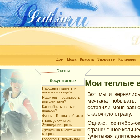
Дом
Мода
Красота
Здоровье
Кулинария
Статьи
Досуг и отдых
Мои теплые в
Народные приметы и
поверья о свадьбе
Вот мы и вернулись
Наши сны - реальность
мечтала побывать. 
или фантазия?
оставили меня равно
Как выбрать цветы в
подарок?
сказочную страну.
Фильм - Голова в облаках
Стань участницей
Однако, сентябрь-о
Экспедиции-трофи
ограниченное количе
Джакузи на высоте 4800
метров.
(учитывая длительны
Гороскопы - верить или