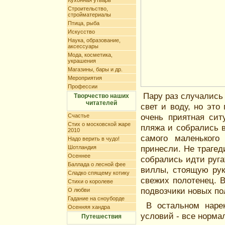
Кухонная утварь
Строительство,
стройматериалы
Птица, рыба
Искусство
Наука, образование,
аксессуары
Мода, косметика,
украшения
Магазины, бары и др.
Мероприятия
Профессии
Пару раз случались 
Творчество наших
читателей
свет и воду, но это
очень приятная сит
Счастье
Стих о московской жаре
пляжа и собрались в
2010
самого маленького
Надо верить в чудо!
принесли. Не трагеди
Шотландия
Осеннее
собрались идти руг
Баллада о лесной фее
виллы, стоящую рук
Сладко спящему котику
свежих полотенец. 
Стихи о королеве
подвозчики новых по
О любви
Гадание на сноуборде
В остальном нарек
Осенняя хандра
условий - все норма
Путешествия