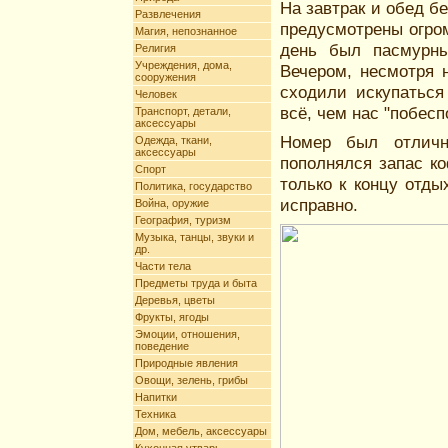
На завтрак и обед б
Развлечения
предусмотрены огро
Магия, непознанное
день был пасмурн
Религия
Учреждения, дома,
Вечером, несмотря 
сооружения
сходили искупаться
Человек
всё, чем нас "побесп
Транспорт, детали,
аксессуары
Номер был отличн
Одежда, ткани,
аксессуары
пополнялся запас ко
Спорт
только к концу отды
Политика, государство
исправно.
Война, оружие
География, туризм
Музыка, танцы, звуки и
др.
Части тела
Предметы труда и быта
Деревья, цветы
Фрукты, ягоды
Эмоции, отношения,
поведение
Природные явления
Овощи, зелень, грибы
Напитки
Техника
Дом, мебель, аксессуары