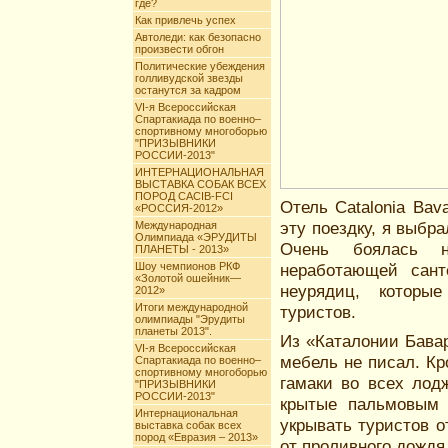
где?
Как привлечь успех
Автоледи: как безопасно
произвести обгон
Политические убеждения
голливудской звезды
останутся за кадром
VI-я Всероссийская
Спартакиада по военно–
спортивному многоборью
"ПРИЗЫВНИКИ
РОССИИ-2013"
ИНТЕРНАЦИОНАЛЬНАЯ
ВЫСТАВКА СОБАК ВСЕХ
ПОРОД CACIB-FCI
Отель Catalonia Ba
«РОССИЯ-2012»
эту поездку, я выбр
Международная
Олимпиада «ЭРУДИТЫ
Очень боялась 
ПЛАНЕТЫ - 2013»
Шоу чемпионов РКФ
неработающей сант
«Золотой ошейник—
неурядиц, которы
2012»
Итоги международной
туристов.
олимпиады "Эрудиты
планеты 2013".
Из «Каталонии Бава
VI-я Всероссийская
мебель не писал. Кр
Спартакиада по военно–
спортивному многоборью
гамаки во всех лод
"ПРИЗЫВНИКИ
РОССИИ-2013"
крытые пальмовым 
Интернациональная
укрывать туристов 
выставка собак всех
пород «Евразия – 2013»
от проливного дождя 