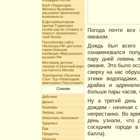
площадок России
Клуб «Территория
Фитнеса Жулебино»
расширяет физические
возможности
В Дистрибьюторном
Центре Tupperware
Погода почти все
хозяек научат готовить и
помогут организовать
океаном.
свой бизнес
Посетителям сайта
Дождь был всего 
«Культура.РФ» доступна
самая большая
ознаменовался пол
коллекция «Виртуальных
музеев» РФ
пару дней ливень п
Фестиваль детских
океане. Это было ос
театров «Сказочный мир»
состоится в Москве
сверху на нас обру
Туроператор «Лузитана
этими водопадами, 
Сол»: Тур «Новогодние
жемчужины Португалии!»
драйва и адренали
Сонник
больше пары часов, 
Действие
Ну а третий день 
Деньги
дождем - начиная с 
Кошмары
Любовь, секс
непрестанно. Во вр
Животные, насекомые
день узнали, что 
Здоровье
соседнем городе в
Еда
балла).
Предметы
Природа