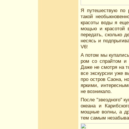
Я путешествую по 
такой необыкновенн
красоты воды я еще
мощью и красотой в
передать, сколько 
несясь и подпрыгив
V6!
А потом мы купались
ром со спрайтом и 
Даже не смотря на т
все экскурсии уже в
про остров Саона, н
яркими, интересным
не возникало.
После "звездного" к
океана и Карибског
мощные волны, а др
тем самым незабыва