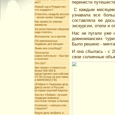
перенести путешеств
нет?
Новый год и Рождество -
С каждым месяцем,
что подарить?
узнавала все бол
Отметить свадьбу весело
- зачем нужен тамада?
составляла ее дось
Как провести зимние
каникулы
экскурсии, отели и о
За качественное общение
надо платить.
Нас не пугали уже 
Фотошкола: за и против
доминиканских тури
Об оригинальных
Было решено - мечта
подарках для женщин
Лыжи или сноуборд?
И она сбылась - с 
Техосмотр
самостоятельно – быстро
свои солнечные объят
и полезно!
Это Шо?
Арт-проект стоимостью
более 500 000 $
представляет российская
CF Art Group на выставке
в МАНЕЖЕ(СПб)
«Робрехт» Гварнери дель
Джезу везет в Россию
историю королей Европы
Хостел «Зебра»: лучшие
традиции мировых
хостелов теперь в Казани
Хэллоуин – смешно или
страшно?
Какую дачу выбрать и