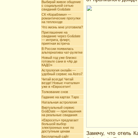
Выбирай живое общение
с социальной сетью
свиданий Go&date
СК «Кораблики» —
романтические прогулки
на теплоходе
Что жизнь мне уготовила?
Приглашение на
свидание через Go&date
— интрига, флирт,
приятная встреча
В России появилась
альтернатива чат-рулетке
Новый год уже близко:
готовьте сани в «Ар де
КАДО»
Астрология онлайн —
удобный сервис на Astro7
Читай всегда! Читай
везде! Новые «читалки»
уже в «Евросети»!
Толкование снов
Гадание на картах Таро
Натальная астрология
Виртуальный сервис
Go&Date — приглашения
на реальные свидания
«Евросеть» предлагает
большой выбор
электронных книг по
доступным ценам
Замечу, что отель 
Бесплатный сайт