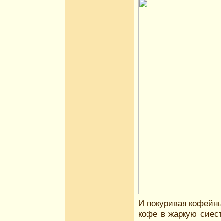
И покуривая кофейн
кофе в жаркую сиест