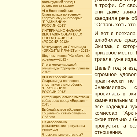
голливудской звезды
в трофи. От сво
останутся за кадром
они даже заика
VI-я Всероссийская
Спартакиада по военно–
заводила речь об
спортивному многоборью
"ПРИЗЫВНИКИ
"Оставь хоть это
РОССИИ-2013"
ИНТЕРНАЦИОНАЛЬНАЯ
И вот я поехала
ВЫСТАВКА СОБАК ВСЕХ
ПОРОД CACIB-FCI
влюбилась сразу
«РОССИЯ-2012»
Экипаж, с котор
Международная Олимпиада
«ЭРУДИТЫ ПЛАНЕТЫ - 2013»
призовое место. 
Шоу чемпионов РКФ «Золотой
триале, уже изда
ошейник—2012»
Итоги международной
Целый год я езд
олимпиады "Эрудиты планеты
2013".
огромное удово
VI-я Всероссийская
практически не
Спартакиада по военно–
спортивному многоборью
Знакомилась 
"ПРИЗЫВНИКИ
РОССИИ-2013"
просилась в эк
Интернациональная выставка
замечательным: 
собак всех пород «Евразия –
2013»
все надежды рух
Выбирай живое общение с
комиссар "Арк
социальной сетью свиданий
Go&date
окончательно и б
СК «Кораблики» —
пропустят, а е
романтические прогулки на
теплоходе
отношения.
Что жизнь мне уготовила?