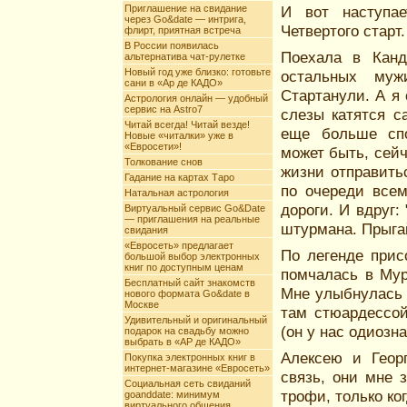
Приглашение на свидание
И вот наступае
через Go&date — интрига,
Четвертого старт.
флирт, приятная встреча
В России появилась
Поехала в Канд
альтернатива чат-рулетке
Новый год уже близко: готовьте
остальных муж
сани в «Ар де КАДО»
Стартанули. А я
Астрология онлайн — удобный
сервис на Astro7
слезы катятся с
Читай всегда! Читай везде!
еще больше спо
Новые «читалки» уже в
«Евросети»!
может быть, сей
Толкование снов
жизни отправить
Гадание на картах Таро
по очереди всем
Натальная астрология
дороги. И вдруг:
Виртуальный сервис Go&Date
— приглашения на реальные
штурмана. Прыгай
свидания
«Евросеть» предлагает
По легенде прис
большой выбор электронных
книг по доступным ценам
помчалась в Мур
Бесплатный сайт знакомств
Мне улыбнулась у
нового формата Go&date в
Москве
там стюардессой
Удивительный и оригинальный
(он у нас одиозна
подарок на свадьбу можно
выбрать в «АР де КАДО»
Алексею и Георг
Покупка электронных книг в
интернет-магазине «Евросеть»
связь, они мне 
Социальная сеть свиданий
трофи, только ко
goanddate: минимум
виртуального общения