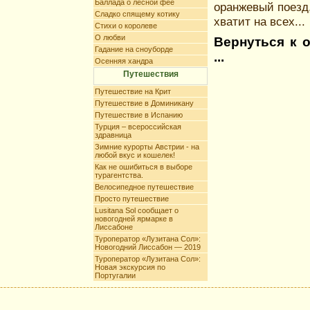
Баллада о лесной фее
оранжевый поезд,
Сладко спящему котику
хватит на всех...
Стихи о королеве
О любви
Вернуться к 
Гадание на сноуборде
...
Осенняя хандра
Путешествия
Путешествие на Крит
Путешествие в Доминикану
Путешествие в Испанию
Турция – всероссийская
здравница
Зимние курорты Австрии - на
любой вкус и кошелек!
Как не ошибиться в выборе
турагентства.
Велосипедное путешествие
Просто путешествие
Lusitana Sol сообщает о
новогодней ярмарке в
Лиссабоне
Туроператор «Лузитана Сол»:
Новогодний Лиссабон — 2019
Туроператор «Лузитана Сол»:
Новая экскурсия по
Португалии