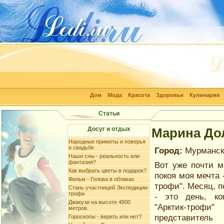
Дом
Мода
Красота
Здоровье
Кулинария
Статьи
Досуг и отдых
Марина Дол
Народные приметы и поверья
о свадьбе
Город:
Мурманск
Наши сны - реальность или
фантазия?
Вот уже почти м
Как выбрать цветы в подарок?
покоя моя мечта 
Фильм - Голова в облаках
трофи". Месяц, п
Стань участницей Экспедиции-
трофи
- это день, ко
Джакузи на высоте 4800
"Арктик-тро
метров.
представите
Гороскопы - верить или нет?