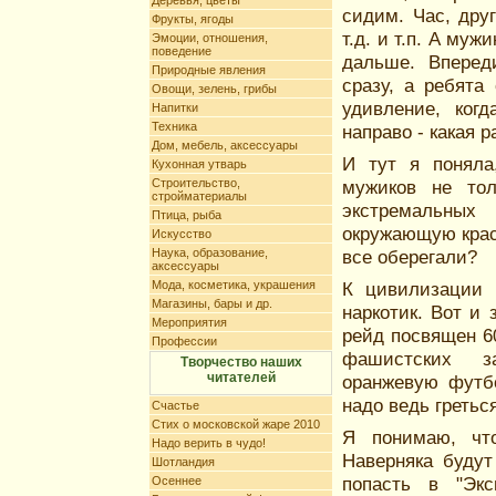
Деревья, цветы
сидим. Час, дру
Фрукты, ягоды
т.д. и т.п. А му
Эмоции, отношения,
поведение
дальше. Вперед
Природные явления
сразу, а ребята
Овощи, зелень, грибы
удивление, ког
Напитки
Техника
направо - какая р
Дом, мебель, аксессуары
И тут я поняла
Кухонная утварь
Строительство,
мужиков не то
стройматериалы
экстремальны
Птица, рыба
окружающую красо
Искусство
Наука, образование,
все оберегали?
аксессуары
Мода, косметика, украшения
К цивилизации 
Магазины, бары и др.
наркотик. Вот и
Мероприятия
рейд посвящен 6
Профессии
фашистских з
Творчество наших
читателей
оранжевую футб
надо ведь греться
Счастье
Стих о московской жаре 2010
Я понимаю, чт
Надо верить в чудо!
Наверняка будут
Шотландия
попасть в "Эк
Осеннее