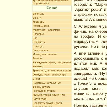
Тур «Новогодние жемчужины
Португалии!»
говорили: "Мари
Сонник
"Арктик-трофи" и
с траками потаск
Действие
Деньги
вышла! А главно
Кошмары
С Алексеем я ув
Любовь, секс
Животные, насекомые
финиш на очеред
Здоровье
на трофях. И он
Еда
маршрутным ли
Предметы
ругался. Но и не
Природа
Развлечения
А впечатлений 
Магия, непознанное
рассказывать о н
Религия
Учреждения, дома, сооружения
длится миг. А я
Человек
подарил миг, к
Транспорт, детали, аксессуары
завидовали: "Ну 
Одежда, ткани, аксессуары
едешь! Не боишь
Спорт
с Толей",- отвеч
Политика, государство
Война, оружие
слушая меня, 
География, туризм
машины, какое у
Музыка, танцы, звуки и др.
спать в палатке?
Части тела
Предметы труда и быта
Помню, застряли