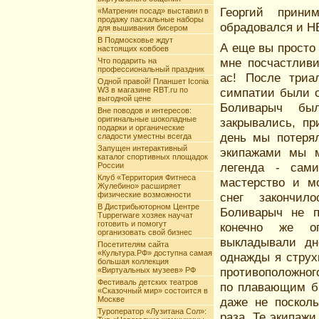
Георгий прини
«Матренин посад» выставил в
продажу пасхальные наборы
обрадовался и Н
для вышивания бисером
В Подмосковье ждут
А еще вы просто 
настоящих ковбоев
мне посчастливи
Что подарить на
профессиональный праздник
ас! После триа
Одной правой! Планшет Iconia
W3 в магазине RBT.ru по
симпатии были о
выгодной цене
Боливарыч бы
Вне поводов и интересов:
оригинальные шоколадные
закрывались, пр
подарки и органические
день мы потеря
сладости уместны всегда
Запущен интерактивный
экипажами мы м
каталог спортивных площадок
легенда - сами
России
Клуб «Территория Фитнеса
мастерство и мо
Жулебино» расширяет
физические возможности
снег закончил
В Дистрибьюторном Центре
Боливарыч не п
Tupperware хозяек научат
готовить и помогут
конечно же ог
организовать свой бизнес
выкладывали дн
Посетителям сайта
«Культура.РФ» доступна самая
однажды я струх
большая коллекция
противоположног
«Виртуальных музеев» РФ
Фестиваль детских театров
по плавающим бр
«Сказочный мир» состоится в
Москве
даже не посколь
Туроператор «Лузитана Сол»:
раза. Те экипажи