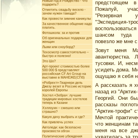
Новый год и Рождество - что
предстоящем в 
подарить?
Пожалуй, уча
Отметить свадьбу весело -
зачем нужен тамада?
"Резервная у
Как провести зимние каникулы
"Экспедиция
За качественное общение надо
воспользоват
платить.
Фотошкола: за и против
шансом туда п
Об оригинальных подарках для
повезло же мне с
женщин
Лыжи или сноуборд?
Зовут меня М
Техосмотр самостоятельно –
авантюристка. 
быстро и полезно!
Это Шо?
тусовки. И, несм
Арт-проект стоимостью более
усидеть дома. Мн
500 000 $ представляет
российская CF Art Group на
ощущаю я себя на
выставке в МАНЕЖЕ(СПб)
«Робрехт» Гварнери дель
А рассказать я х
Джезу везет в Россию историю
королей Европы
назад из "Арктик
Хостел «Зебра»: лучшие
Георгий. Они бы
традиции мировых хостелов
теперь в Казани
рассказы поглот
Хэллоуин – смешно или
"Арктик-трофи" с
страшно?
Мечтой практиче
Какую дачу выбрать и где?
Как привлечь успех
что женщинам та
Автоледи: как безопасно
меня на все дж
произвести обгон
ухватилась за т
Политические убеждения