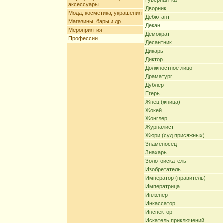
Гувернантка
аксессуары
Дворник
Мода, косметика, украшения
Дебютант
Магазины, бары и др.
Декан
Мероприятия
Демократ
Профессии
Десантник
Дикарь
Диктор
Должностное лицо
Драматург
Дублер
Егерь
Жнец (жница)
Жокей
Жонглер
Журналист
Жюри (суд присяжных)
Знаменосец
Знахарь
Золотоискатель
Изобретатель
Император (правитель)
Императрица
Инженер
Инкассатор
Инспектор
Искатель приключений