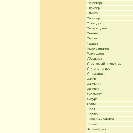
Секретарь
Снайпер
Спикер
Спонсор
Стюардесса
Супермодель
Сутенер
Сыщик
Тамада
Телохранитель
Топ-модель
Уборщица
Участковый инспектор
Учитель танцев
Учредитель
Факир
Фармацевт
Фермер
Хиромант
Хирург
Хозяин
Швея
Шериф
Школьный учитель
Шпион
Эквилибрист