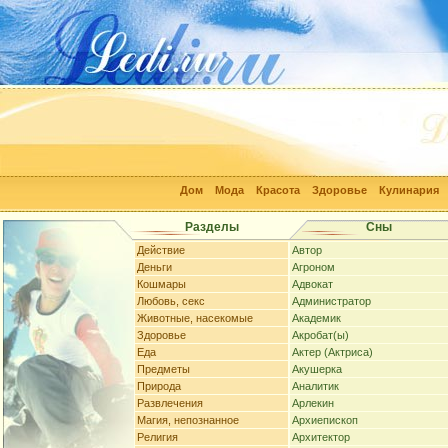
Дом
Мода
Красота
Здоровье
Кулинария
Разделы
Сны
Действие
Автор
Деньги
Агроном
Кошмары
Адвокат
Любовь, секс
Администратор
Животные, насекомые
Академик
Здоровье
Акробат(ы)
Еда
Актер (Актриса)
Предметы
Акушерка
Природа
Аналитик
Развлечения
Арлекин
Магия, непознанное
Архиепископ
Религия
Архитектор