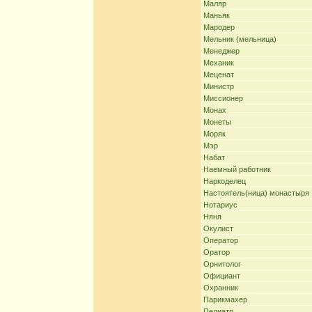
Маляр
Маньяк
Мародер
Мельник (мельница)
Менеджер
Механик
Меценат
Министр
Миссионер
Монах
Монеты
Моряк
Мэр
Набат
Наемный работник
Наркоделец
Настоятель(ница) монастыря
Нотариус
Няня
Окулист
Оператор
Оратор
Орнитолог
Официант
Охранник
Парикмахер
Педиатр