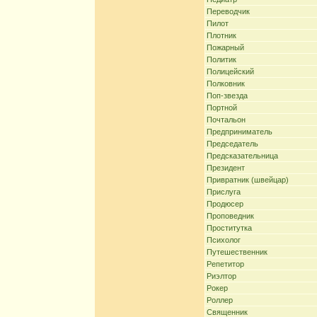
Переводчик
Пилот
Плотник
Пожарный
Политик
Полицейский
Полковник
Поп-звезда
Портной
Почтальон
Предприниматель
Председатель
Предсказательница
Президент
Привратник (швейцар)
Прислуга
Продюсер
Проповедник
Проститутка
Психолог
Путешественник
Репетитор
Риэлтор
Рокер
Роллер
Священник