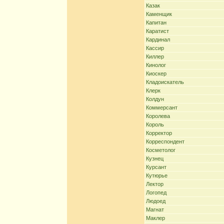
Казак
Каменщик
Капитан
Каратист
Кардинал
Кассир
Киллер
Кинолог
Киоскер
Кладоискатель
Клерк
Колдун
Коммерсант
Королева
Король
Корректор
Корреспондент
Косметолог
Кузнец
Курсант
Кутюрье
Лектор
Логопед
Людоед
Магнат
Маклер