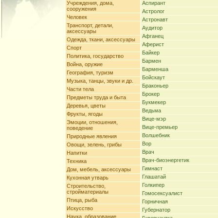
Учреждения, дома,
Аспирант
сооружения
Астролог
Человек
Астронавт
Транспорт, детали,
Аудитор
аксессуары
Афганец
Одежда, ткани, аксессуары
Аферист
Спорт
Байкер
Политика, государство
Бармен
Война, оружие
Барменша
География, туризм
Бойскаут
Музыка, танцы, звуки и др.
Браконьер
Части тела
Брокер
Предметы труда и быта
Букмекер
Деревья, цветы
Ведьма
Фрукты, ягоды
Вице-мэр
Эмоции, отношения,
Вице-премьер
поведение
Волшебник
Природные явления
Вор
Овощи, зелень, грибы
Врач
Напитки
Врач-биоэнергетик
Техника
Гимнаст
Дом, мебель, аксессуары
Глашатай
Кухонная утварь
Голкипер
Строительство,
стройматериалы
Гомосексуалист
Птица, рыба
Горничная
Искусство
Губернатор
Наука, образование,