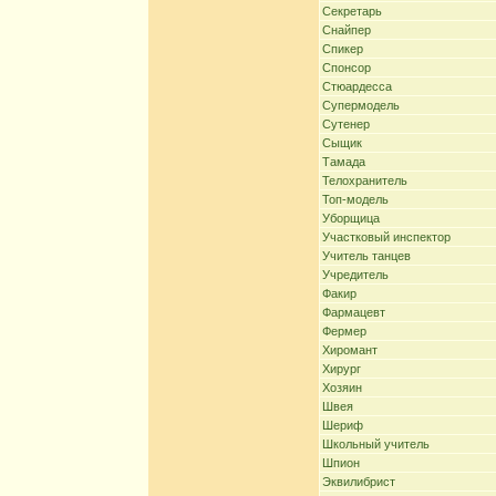
Секретарь
Снайпер
Спикер
Спонсор
Стюардесса
Супермодель
Сутенер
Сыщик
Тамада
Телохранитель
Топ-модель
Уборщица
Участковый инспектор
Учитель танцев
Учредитель
Факир
Фармацевт
Фермер
Хиромант
Хирург
Хозяин
Швея
Шериф
Школьный учитель
Шпион
Эквилибрист