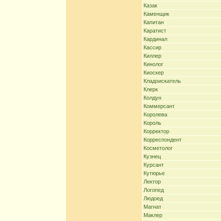
Казак
Каменщик
Капитан
Каратист
Кардинал
Кассир
Киллер
Кинолог
Киоскер
Кладоискатель
Клерк
Колдун
Коммерсант
Королева
Король
Корректор
Корреспондент
Косметолог
Кузнец
Курсант
Кутюрье
Лектор
Логопед
Людоед
Магнат
Маклер