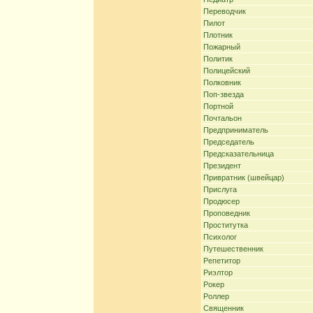
Переводчик
Пилот
Плотник
Пожарный
Политик
Полицейский
Полковник
Поп-звезда
Портной
Почтальон
Предприниматель
Председатель
Предсказательница
Президент
Привратник (швейцар)
Прислуга
Продюсер
Проповедник
Проститутка
Психолог
Путешественник
Репетитор
Риэлтор
Рокер
Роллер
Священник