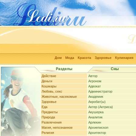
Дом
Мода
Красота
Здоровье
Кулинария
Разделы
Сны
Действие
Автор
Деньги
Агроном
Кошмары
Адвокат
Любовь, секс
Администратор
Животные, насекомые
Академик
Здоровье
Акробат(ы)
Еда
Актер (Актриса)
Предметы
Акушерка
Природа
Аналитик
Развлечения
Арлекин
Магия, непознанное
Архиепископ
Религия
Архитектор