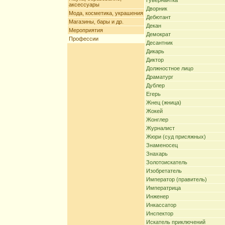
Гувернантка
аксессуары
Дворник
Мода, косметика, украшения
Дебютант
Магазины, бары и др.
Декан
Мероприятия
Демократ
Профессии
Десантник
Дикарь
Диктор
Должностное лицо
Драматург
Дублер
Егерь
Жнец (жница)
Жокей
Жонглер
Журналист
Жюри (суд присяжных)
Знаменосец
Знахарь
Золотоискатель
Изобретатель
Император (правитель)
Императрица
Инженер
Инкассатор
Инспектор
Искатель приключений