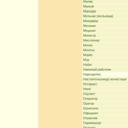
Маляр
Маньяк
Мародер
Мельник (мельница)
Менеджер
Механик
Меценат
Министр
Миссионер
Монах
Монеты
Моряк
Мэр
Набат
Наемный работник
Наркоделец
Настоятель(ница) монастыря
Нотариус
Няня
Окулист
Оператор
Оратор
Орнитолог
Официант
Охранник
Парикмахер
Педиатр