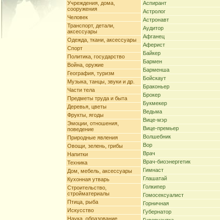
Учреждения, дома,
Аспирант
сооружения
Астролог
Человек
Астронавт
Транспорт, детали,
Аудитор
аксессуары
Афганец
Одежда, ткани, аксессуары
Аферист
Спорт
Байкер
Политика, государство
Бармен
Война, оружие
Барменша
География, туризм
Бойскаут
Музыка, танцы, звуки и др.
Браконьер
Части тела
Брокер
Предметы труда и быта
Букмекер
Деревья, цветы
Ведьма
Фрукты, ягоды
Вице-мэр
Эмоции, отношения,
Вице-премьер
поведение
Волшебник
Природные явления
Вор
Овощи, зелень, грибы
Врач
Напитки
Врач-биоэнергетик
Техника
Гимнаст
Дом, мебель, аксессуары
Глашатай
Кухонная утварь
Голкипер
Строительство,
стройматериалы
Гомосексуалист
Птица, рыба
Горничная
Искусство
Губернатор
Наука, образование,