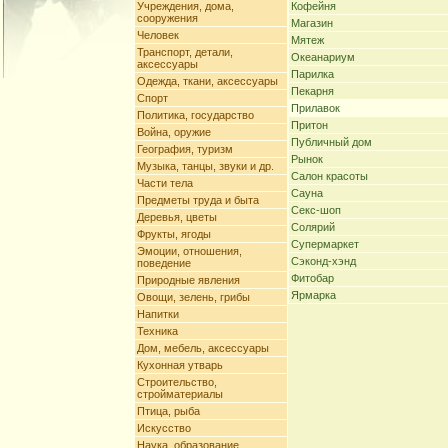
Учреждения, дома,
Кофейня
сооружения
Магазин
Человек
Мятеж
Транспорт, детали,
Океанариум
аксессуары
Парилка
Одежда, ткани, аксессуары
Пекарня
Спорт
Прилавок
Политика, государство
Притон
Война, оружие
Публичный дом
География, туризм
Рынок
Музыка, танцы, звуки и др.
Салон красоты
Части тела
Сауна
Предметы труда и быта
Секс-шоп
Деревья, цветы
Солярий
Фрукты, ягоды
Супермаркет
Эмоции, отношения,
Сэконд-хэнд
поведение
Фитобар
Природные явления
Ярмарка
Овощи, зелень, грибы
Напитки
Техника
Дом, мебель, аксессуары
Кухонная утварь
Строительство,
стройматериалы
Птица, рыба
Искусство
Наука, образование,