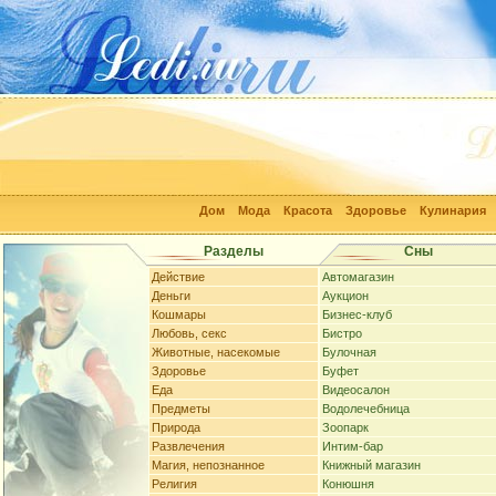
Дом
Мода
Красота
Здоровье
Кулинария
Разделы
Сны
Действие
Автомагазин
Деньги
Аукцион
Кошмары
Бизнес-клуб
Любовь, секс
Бистро
Животные, насекомые
Булочная
Здоровье
Буфет
Еда
Видеосалон
Предметы
Водолечебница
Природа
Зоопарк
Развлечения
Интим-бар
Магия, непознанное
Книжный магазин
Религия
Конюшня