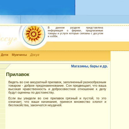
В данном разделе представлена
информация о фирмах, предлагаемые
товары и услуги которых связаны с досугом
и хобби.
Дети
Мужчины
Досуг
Магазины, бары и др.
Прилавок
Видеть во сне аккуратный прилавок, заполненный разнообразным
товаром - доброе предзнаменование. Сон предвещает, что ваша
высокая нравственность и добросовестное отношение к делу
будут оценены по достоинству.
Если вы увидели во сне прилавок грязный и пустой, то это
означает, что ваши начинания, принеся множество хлопот и
беспокойства, закончатся неудачей.