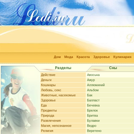
Дом
Мода
Красота
Здоровье
Кулинария
Разделы
Сны
Действие
Авоська
Деньги
Ажур
Кошмары
Аллюминий
Любовь, секс
Альбом
Животные, насекомые
Бак
Здоровье
Балласт
Еда
Бечевка
Предметы
Брелок
Природа
Бритва
Развлечения
Булавки
Магия, непознанное
Ведро
Религия
Веретено