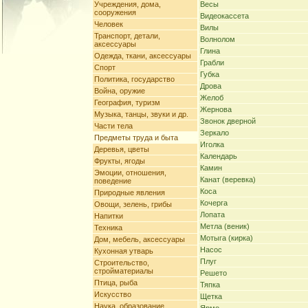
Учреждения, дома,
Весы
сооружения
Видеокассета
Человек
Вилы
Транспорт, детали,
Волнолом
аксессуары
Глина
Одежда, ткани, аксессуары
Грабли
Спорт
Губка
Политика, государство
Дрова
Война, оружие
Желоб
География, туризм
Жернова
Музыка, танцы, звуки и др.
Звонок дверной
Части тела
Зеркало
Предметы труда и быта
Иголка
Деревья, цветы
Календарь
Фрукты, ягоды
Камин
Эмоции, отношения,
Канат (веревка)
поведение
Коса
Природные явления
Кочерга
Овощи, зелень, грибы
Лопата
Напитки
Метла (веник)
Техника
Мотыга (кирка)
Дом, мебель, аксессуары
Насос
Кухонная утварь
Плуг
Строительство,
стройматериалы
Решето
Птица, рыба
Тяпка
Искусство
Щетка
Наука, образование,