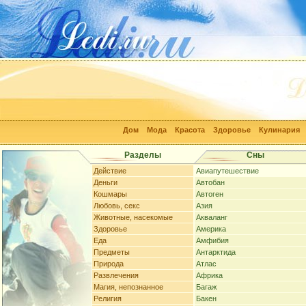
Дом
Мода
Красота
Здоровье
Кулинария
Разделы
Сны
Действие
Авиапутешествие
Деньги
Автобан
Кошмары
Автоген
Любовь, секс
Азия
Животные, насекомые
Акваланг
Здоровье
Америка
Еда
Амфибия
Предметы
Антарктида
Природа
Атлас
Развлечения
Африка
Магия, непознанное
Багаж
Религия
Бакен