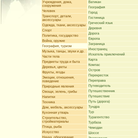
Учреждения, дома,
Ватикан
сооружения
География
Человек
Город
Транспорт, детали,
Гостиница
аксессуары
Греческий язык
Одежда, ткани, аксессуары
Деревня
Спорт
Дорога
Политика, государство
Европа
Война, оружие
Заграница
География, туризм
Иностранец
Музыка, танцы, звуки и др.
Искатель приключений
Части тела
Карта
Предметы труда и быта
Компас
Деревья, цветы
Остров
Фрукты, ягоды
Перекресток
Эмоции, отношения,
Переправа
поведение
Путеводитель
Природные явления
Путешественник
Овощи, зелень, грибы
Путешествие
Напитки
Путь (дорога)
Техника
Тундра
Дом, мебель, аксессуары
Тур
Кухонная утварь
Турагентство
Строительство,
стройматериалы
Турбаза
Птица, рыба
Чемодан
Искусство
Шоссе
Наука, образование,