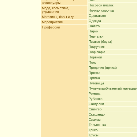
Нить
аксессуары
Носовой платок
Мода, косметика,
Ночная сорочка
украшения
Одеваться
Магазины, бары и др.
Одежда
Мероприятия
Пальто
Профессии
Парик
Перчатки
Платье (блуза)
Подгузник
Подкладка
Портной
Пояс
Прядение (пряжа)
Пряжка
Прялка
Пуговицы
Пуленепробиваемый материа
Ремень
Рубашка
Сандалии
Свингер
Скафандр
Слаксы
Тельняшка
Трико
Трусы