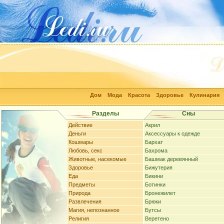
Дом
Мода
Красота
Здоровье
Кулинария
Разделы
Сны
Действие
Акрил
Деньги
Аксессуары к одежде
Кошмары
Бархат
Любовь, секс
Бахрома
Животные, насекомые
Башмак деревянный
Здоровье
Бижутерия
Еда
Бикини
Предметы
Ботинки
Природа
Бронежилет
Развлечения
Брюки
Магия, непознанное
Бутсы
Религия
Веретено