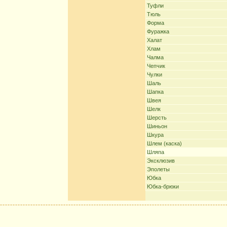
Туфли
Тюль
Форма
Фуражка
Халат
Хлам
Чалма
Чепчик
Чулки
Шаль
Шапка
Швея
Шелк
Шерсть
Шиньон
Шкура
Шлем (каска)
Шляпа
Эксклюзив
Эполеты
Юбка
Юбка-брюки