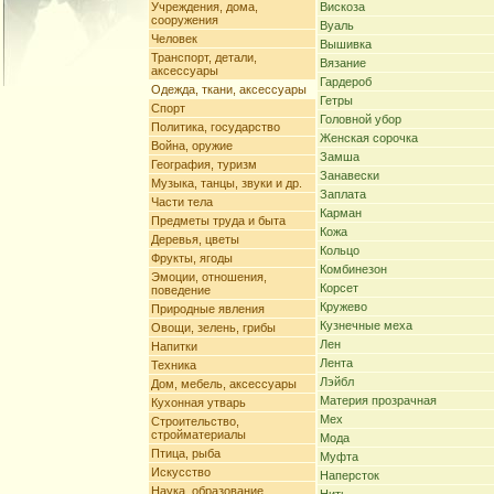
Учреждения, дома,
Вискоза
сооружения
Вуаль
Человек
Вышивка
Транспорт, детали,
Вязание
аксессуары
Гардероб
Одежда, ткани, аксессуары
Гетры
Спорт
Головной убор
Политика, государство
Женская сорочка
Война, оружие
Замша
География, туризм
Занавески
Музыка, танцы, звуки и др.
Заплата
Части тела
Карман
Предметы труда и быта
Кожа
Деревья, цветы
Кольцо
Фрукты, ягоды
Комбинезон
Эмоции, отношения,
Корсет
поведение
Кружево
Природные явления
Кузнечные меха
Овощи, зелень, грибы
Лен
Напитки
Лента
Техника
Лэйбл
Дом, мебель, аксессуары
Материя прозрачная
Кухонная утварь
Мех
Строительство,
стройматериалы
Мода
Птица, рыба
Муфта
Искусство
Наперсток
Наука, образование,