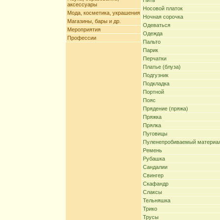
Нить
аксессуары
Носовой платок
Мода, косметика, украшения
Ночная сорочка
Магазины, бары и др.
Одеваться
Мероприятия
Одежда
Профессии
Пальто
Парик
Перчатки
Платье (блуза)
Подгузник
Подкладка
Портной
Пояс
Прядение (пряжа)
Пряжка
Прялка
Пуговицы
Пуленепробиваемый материа
Ремень
Рубашка
Сандалии
Свингер
Скафандр
Слаксы
Тельняшка
Трико
Трусы