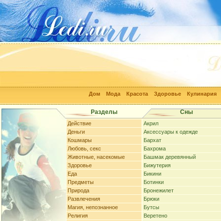
Дом
Мода
Красота
Здоровье
Кулинария
Разделы
Сны
Действие
Акрил
Деньги
Аксессуары к одежде
Кошмары
Бархат
Любовь, секс
Бахрома
Животные, насекомые
Башмак деревянный
Здоровье
Бижутерия
Еда
Бикини
Предметы
Ботинки
Природа
Бронежилет
Развлечения
Брюки
Магия, непознанное
Бутсы
Религия
Веретено