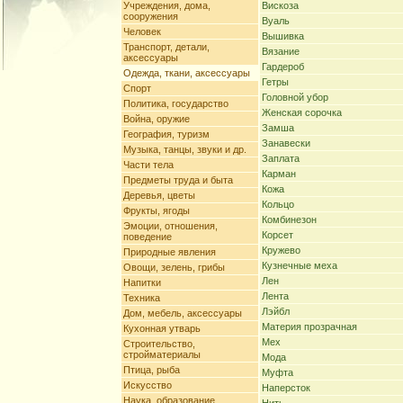
Учреждения, дома,
Вискоза
сооружения
Вуаль
Человек
Вышивка
Транспорт, детали,
Вязание
аксессуары
Гардероб
Одежда, ткани, аксессуары
Гетры
Спорт
Головной убор
Политика, государство
Женская сорочка
Война, оружие
Замша
География, туризм
Занавески
Музыка, танцы, звуки и др.
Заплата
Части тела
Карман
Предметы труда и быта
Кожа
Деревья, цветы
Кольцо
Фрукты, ягоды
Комбинезон
Эмоции, отношения,
Корсет
поведение
Кружево
Природные явления
Кузнечные меха
Овощи, зелень, грибы
Лен
Напитки
Лента
Техника
Лэйбл
Дом, мебель, аксессуары
Материя прозрачная
Кухонная утварь
Мех
Строительство,
стройматериалы
Мода
Птица, рыба
Муфта
Искусство
Наперсток
Наука, образование,