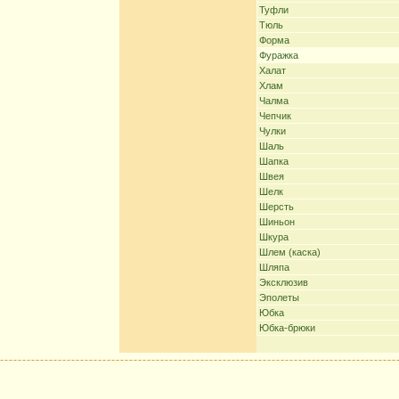
Туфли
Тюль
Форма
Фуражка
Халат
Хлам
Чалма
Чепчик
Чулки
Шаль
Шапка
Швея
Шелк
Шерсть
Шиньон
Шкура
Шлем (каска)
Шляпа
Эксклюзив
Эполеты
Юбка
Юбка-брюки