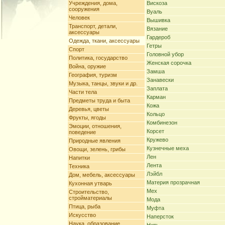
Учреждения, дома,
Вискоза
сооружения
Вуаль
Человек
Вышивка
Транспорт, детали,
Вязание
аксессуары
Гардероб
Одежда, ткани, аксессуары
Гетры
Спорт
Головной убор
Политика, государство
Женская сорочка
Война, оружие
Замша
География, туризм
Занавески
Музыка, танцы, звуки и др.
Заплата
Части тела
Карман
Предметы труда и быта
Кожа
Деревья, цветы
Кольцо
Фрукты, ягоды
Комбинезон
Эмоции, отношения,
Корсет
поведение
Кружево
Природные явления
Кузнечные меха
Овощи, зелень, грибы
Лен
Напитки
Лента
Техника
Лэйбл
Дом, мебель, аксессуары
Материя прозрачная
Кухонная утварь
Мех
Строительство,
стройматериалы
Мода
Птица, рыба
Муфта
Искусство
Наперсток
Наука, образование,