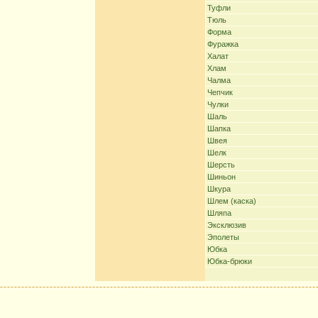
Туфли
Тюль
Форма
Фуражка
Халат
Хлам
Чалма
Чепчик
Чулки
Шаль
Шапка
Швея
Шелк
Шерсть
Шиньон
Шкура
Шлем (каска)
Шляпа
Эксклюзив
Эполеты
Юбка
Юбка-брюки