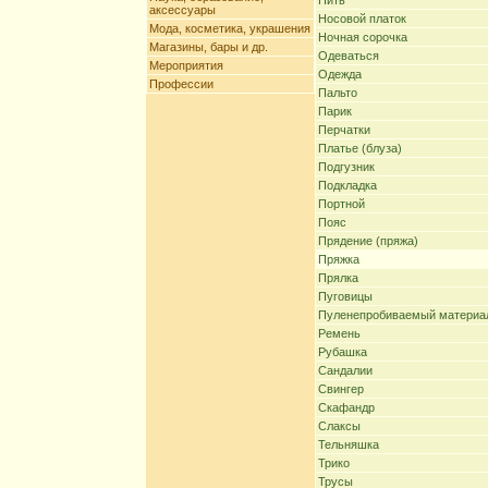
Нить
аксессуары
Носовой платок
Мода, косметика, украшения
Ночная сорочка
Магазины, бары и др.
Одеваться
Мероприятия
Одежда
Профессии
Пальто
Парик
Перчатки
Платье (блуза)
Подгузник
Подкладка
Портной
Пояс
Прядение (пряжа)
Пряжка
Прялка
Пуговицы
Пуленепробиваемый материа
Ремень
Рубашка
Сандалии
Свингер
Скафандр
Слаксы
Тельняшка
Трико
Трусы