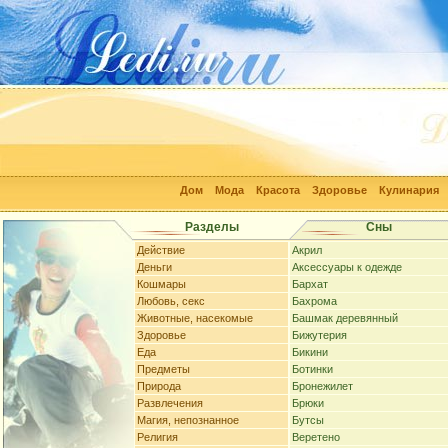
Дом
Мода
Красота
Здоровье
Кулинария
Разделы
Сны
Действие
Акрил
Деньги
Аксессуары к одежде
Кошмары
Бархат
Любовь, секс
Бахрома
Животные, насекомые
Башмак деревянный
Здоровье
Бижутерия
Еда
Бикини
Предметы
Ботинки
Природа
Бронежилет
Развлечения
Брюки
Магия, непознанное
Бутсы
Религия
Веретено