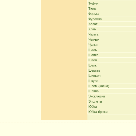
Туфли
Тюль
Форма
Фуражка
Халат
Хлам
Чалма
Чепчик
Чулки
Шаль
Шапка
Швея
Шелк
Шерсть
Шиньон
Шкура
Шлем (каска)
Шляпа
Эксклюзив
Эполеты
Юбка
Юбка-брюки