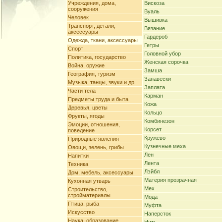
Учреждения, дома,
Вискоза
сооружения
Вуаль
Человек
Вышивка
Транспорт, детали,
Вязание
аксессуары
Гардероб
Одежда, ткани, аксессуары
Гетры
Спорт
Головной убор
Политика, государство
Женская сорочка
Война, оружие
Замша
География, туризм
Занавески
Музыка, танцы, звуки и др.
Заплата
Части тела
Карман
Предметы труда и быта
Кожа
Деревья, цветы
Кольцо
Фрукты, ягоды
Комбинезон
Эмоции, отношения,
Корсет
поведение
Кружево
Природные явления
Кузнечные меха
Овощи, зелень, грибы
Лен
Напитки
Лента
Техника
Лэйбл
Дом, мебель, аксессуары
Материя прозрачная
Кухонная утварь
Мех
Строительство,
стройматериалы
Мода
Птица, рыба
Муфта
Искусство
Наперсток
Наука, образование,