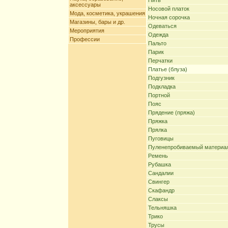
Нить
аксессуары
Носовой платок
Мода, косметика, украшения
Ночная сорочка
Магазины, бары и др.
Одеваться
Мероприятия
Одежда
Профессии
Пальто
Парик
Перчатки
Платье (блуза)
Подгузник
Подкладка
Портной
Пояс
Прядение (пряжа)
Пряжка
Прялка
Пуговицы
Пуленепробиваемый материа
Ремень
Рубашка
Сандалии
Свингер
Скафандр
Слаксы
Тельняшка
Трико
Трусы