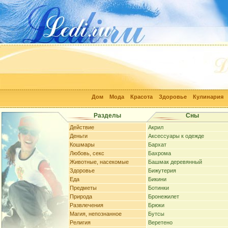
Дом
Мода
Красота
Здоровье
Кулинария
Разделы
Сны
Действие
Акрил
Деньги
Аксессуары к одежде
Кошмары
Бархат
Любовь, секс
Бахрома
Животные, насекомые
Башмак деревянный
Здоровье
Бижутерия
Еда
Бикини
Предметы
Ботинки
Природа
Бронежилет
Развлечения
Брюки
Магия, непознанное
Бутсы
Религия
Веретено