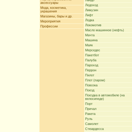
Ландо
аксессуары
Ледоход
Мода, косметика,
Лимузин
украшения
Лифт
Магазины, бары и др.
Лодка
Мероприятия
Локомотив
Профессии
Масло машинное (нефть)
Мачта
Машина
Маяк
Мерседес
Пакетбот
Палуба
Пароход
Перрон
Пилот
Плот (паром)
Повозка
Поезд
Поездка в автомобиле (на
велосипеде)
Порт
Причал
Ракета
Руль
Самолет
Стюардесса