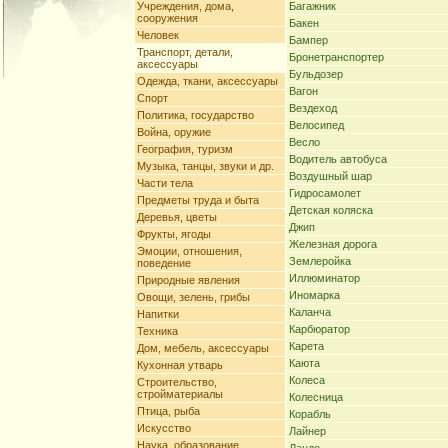
Учреждения, дома,
Багажник
сооружения
Бакен
Человек
Бампер
Транспорт, детали,
Бронетранспортер
аксессуары
Бульдозер
Одежда, ткани, аксессуары
Вагон
Спорт
Вездеход
Политика, государство
Велосипед
Война, оружие
Весло
География, туризм
Водитель автобуса
Музыка, танцы, звуки и др.
Воздушный шар
Части тела
Гидросамолет
Предметы труда и быта
Детская коляска
Деревья, цветы
Джип
Фрукты, ягоды
Железная дорога
Эмоции, отношения,
Землеройка
поведение
Иллюминатор
Природные явления
Иномарка
Овощи, зелень, грибы
Каланча
Напитки
Карбюратор
Техника
Карета
Дом, мебель, аксессуары
Каюта
Кухонная утварь
Колеса
Строительство,
стройматериалы
Колесница
Птица, рыба
Корабль
Искусство
Лайнер
Наука, образование,