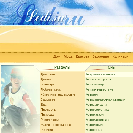
Дом
Мода
Красота
Здоровье
Кулинария
Разделы
Сны
Действие
Аварийная машина
Деньги
Авиакатастрофа
Кошмары
Авиалайнер
Любовь, секс
Авиапутешествие
Животные, насекомые
Автоген
Здоровье
Автозаправочная станция
Еда
Автозапчасти
Предметы
Автокосметика
Природа
Автомагазин
Развлечения
Автомагнитола
Магия, непознанное
Автомобиль
Религия
Автопрокат