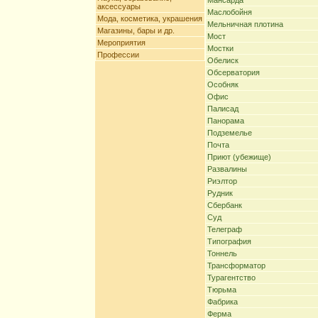
Мансарда
аксессуары
Маслобойня
Мода, косметика, украшения
Мельничная плотина
Магазины, бары и др.
Мост
Мероприятия
Мостки
Профессии
Обелиск
Обсерватория
Особняк
Офис
Палисад
Панорама
Подземелье
Почта
Приют (убежище)
Развалины
Риэлтор
Рудник
Сбербанк
Суд
Телеграф
Типография
Тоннель
Трансформатор
Турагентство
Тюрьма
Фабрика
Ферма