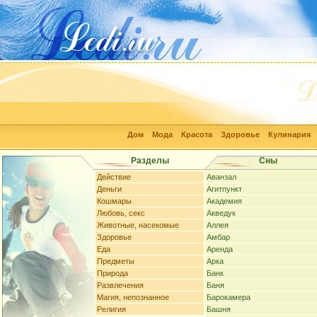
Дом
Мода
Красота
Здоровье
Кулинария
Разделы
Сны
Действие
Аванзал
Деньги
Агитпункт
Кошмары
Академия
Любовь, секс
Акведук
Животные, насекомые
Аллея
Здоровье
Амбар
Еда
Аренда
Предметы
Арка
Природа
Банк
Развлечения
Баня
Магия, непознанное
Барокамера
Религия
Башня