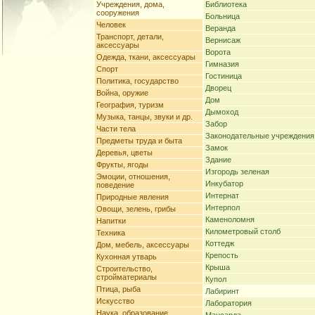
Учреждения, дома,
Библиотека
сооружения
Больница
Человек
Веранда
Транспорт, детали,
Вернисаж
аксессуары
Ворота
Одежда, ткани, аксессуары
Гимназия
Спорт
Гостиница
Политика, государство
Дворец
Война, оружие
Дом
География, туризм
Дымоход
Музыка, танцы, звуки и др.
Забор
Части тела
Законодательные учреждения
Предметы труда и быта
Замок
Деревья, цветы
Здание
Фрукты, ягоды
Изгородь зеленая
Эмоции, отношения,
Инкубатор
поведение
Интернат
Природные явления
Интерпол
Овощи, зелень, грибы
Каменоломня
Напитки
Километровый столб
Техника
Коттедж
Дом, мебель, аксессуары
Крепость
Кухонная утварь
Крыша
Строительство,
стройматериалы
Купол
Птица, рыба
Лабиринт
Искусство
Лаборатория
Наука, образование,