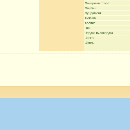
Фонарный столб
Фонтан
Фундамент
Хижина
Хоспис
Цех
Чердак (мансарда)
Шахта
Школа