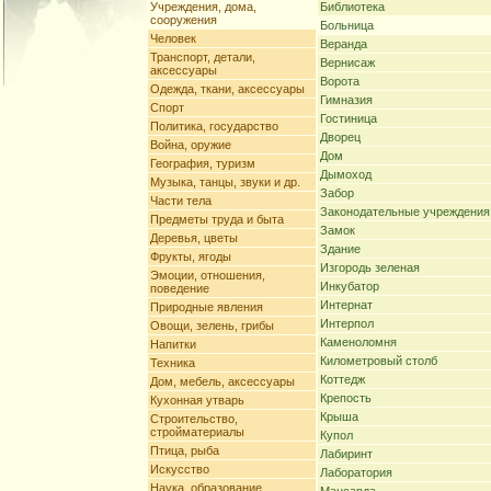
Учреждения, дома,
Библиотека
сооружения
Больница
Человек
Веранда
Транспорт, детали,
Вернисаж
аксессуары
Ворота
Одежда, ткани, аксессуары
Гимназия
Спорт
Гостиница
Политика, государство
Дворец
Война, оружие
Дом
География, туризм
Дымоход
Музыка, танцы, звуки и др.
Забор
Части тела
Законодательные учреждения
Предметы труда и быта
Замок
Деревья, цветы
Здание
Фрукты, ягоды
Изгородь зеленая
Эмоции, отношения,
Инкубатор
поведение
Интернат
Природные явления
Интерпол
Овощи, зелень, грибы
Каменоломня
Напитки
Километровый столб
Техника
Коттедж
Дом, мебель, аксессуары
Крепость
Кухонная утварь
Крыша
Строительство,
стройматериалы
Купол
Птица, рыба
Лабиринт
Искусство
Лаборатория
Наука, образование,