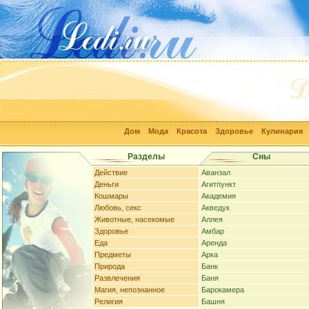
Дом
Мода
Красота
Здоровье
Кулинария
Разделы
Сны
Действие
Аванзал
Деньги
Агитпункт
Кошмары
Академия
Любовь, секс
Акведук
Животные, насекомые
Аллея
Здоровье
Амбар
Еда
Аренда
Предметы
Арка
Природа
Банк
Развлечения
Баня
Магия, непознанное
Барокамера
Религия
Башня