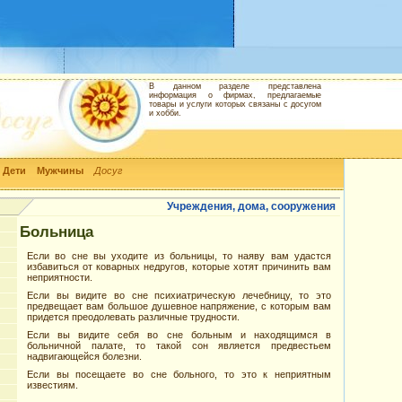
В данном разделе представлена
информация о фирмах, предлагаемые
товары и услуги которых связаны с досугом
и хобби.
Дети
Мужчины
Досуг
Учреждения, дома, сооружения
Больница
Если во сне вы уходите из больницы, то наяву вам удастся
избавиться от коварных недругов, которые хотят причинить вам
неприятности.
Если вы видите во сне психиатрическую лечебницу, то это
предвещает вам большое душевное напряжение, с которым вам
придется преодолевать различные трудности.
Если вы видите себя во сне больным и находящимся в
больничной палате, то такой сон является предвестьем
надвигающейся болезни.
Если вы посещаете во сне больного, то это к неприятным
известиям.