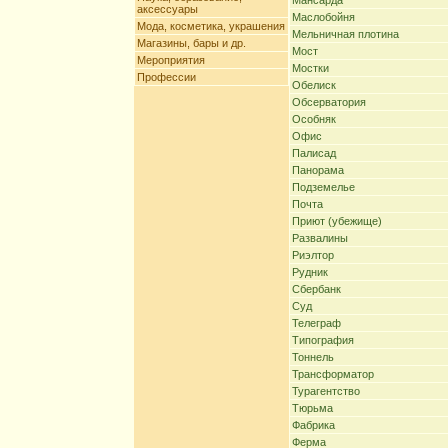
Мансарда
аксессуары
Маслобойня
Мода, косметика, украшения
Мельничная плотина
Магазины, бары и др.
Мост
Мероприятия
Мостки
Профессии
Обелиск
Обсерватория
Особняк
Офис
Палисад
Панорама
Подземелье
Почта
Приют (убежище)
Развалины
Риэлтор
Рудник
Сбербанк
Суд
Телеграф
Типография
Тоннель
Трансформатор
Турагентство
Тюрьма
Фабрика
Ферма